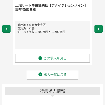
） ※
上場リート事業部統括【アクイジションメイン】
投資 
高年収/裁量権
クター
勤務地：東京都中央区
勤務地
英語力：不要
英語
給 与：年収 1,200万円 〜 1,500万円
給 与：
この求人を見る
求人一覧に戻る
特集求人情報