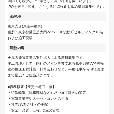
国内でも数少ない企業として高い評価を得ています。
IPOを来年に控え、さらなる組織強化を進め増員募集中です。
勤務地
東京支店(東京事務所)
住所：東京都港区芝大門2-12-9 HF浜松町ビルディング10階
および施工現場
職務内容
★風力発電事業の案件拡大による増員募集です。
施工管理として、同社のメイン事業である風車部材の特殊輸
送の輸送工程計画、打ち合わせなど、事務仕事から現場管理
まで幅広くご担当頂きます。
■職務概要【変更の範囲：無】
・特殊輸送（風車部材など）及び施工計画の策定
・電気事業主や大手ゼネコンとの折衝
・社内/協力会社への手配
・安全，品質，工程, 収支の管理