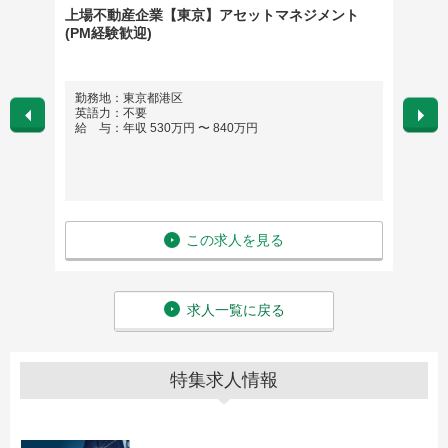
アクイジ
上場不動産企業【東京】アセットマネジメント
083
(PM経験歓迎)
勤務地：東京都港区
勤務
英語力：不要
英語
給 与：年収 530万円 〜 840万円
給 与
この求人を見る
求人一覧に戻る
特集求人情報