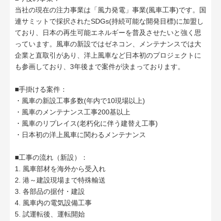
当社の現在の注力事業は「風力発電」事業(風車工事)です。国
連サミットで採択されたSDGs(持続可能な開発目標)に加盟し
ており、日本の再生可能エネルギーを普及させたいと強く思
っています。風車の新設ではゼネコン、メンテナンスでは大
企業と直取引があり、洋上風車など日本初のプロジェクトに
も参画しており、3年後まで案件が決まっております。
■手掛ける案件：
・風車の新設工事多数(年内で10現場以上)
・風車のメンテナンス工事200基以上
・風車のリプレイス(老朽化に伴う建替え工事)
・日本初の洋上風車に関わるメンテナンス
■工事の流れ（新設）：
1. 風車部材を海外から受入れ
2. 港～建設現場まで特殊輸送
3. 各部品の据付・建設
4. 風車内の電気設備工事
5. 試運転後、運転開始