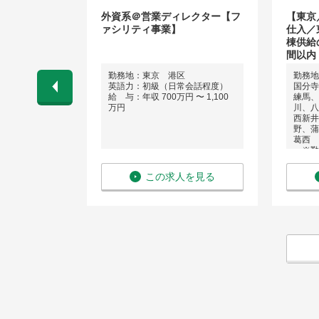
統括【アクイ
外資系＠営業ディレクター【フ
【東京
高年収/裁量権
ァシリティ事業】
仕入／
棟供給
間以内
区
勤務地：東京 港区
勤務地
英語力：初級（日常会話程度）
国分寺
円 〜 1,500
給 与：年収 700万円 〜 1,100
練馬、
万円
川、八
西新井
野、蒲
葛西
※勤
す
英語力
を見る
この求人を見る
給 与：
万円