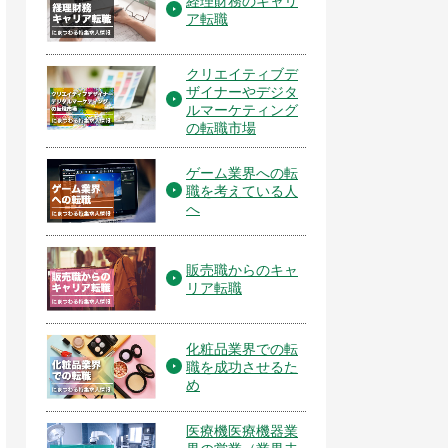
経理財務のキャリ
ア転職
クリエイティブデ
ザイナーやデジタ
ルマーケティング
の転職市場
ゲーム業界への転
職を考えている人
へ
販売職からのキャ
リア転職
化粧品業界での転
職を成功させるた
め
医療機医療機器業