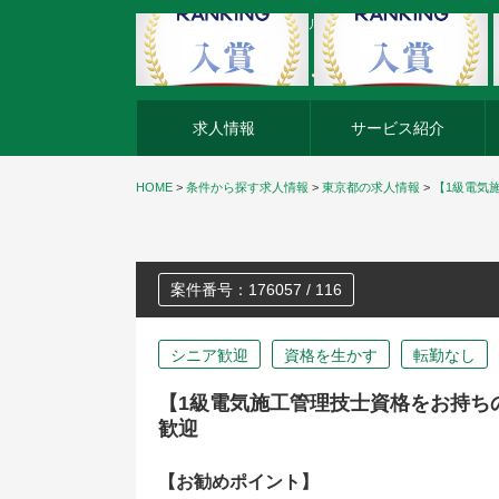
外資系企業の転職・キャリア転職ならアージスジャパン
求人情報
サービス紹介
HOME
>
条件から探す求人情報
>
東京都の求人情報
>
【1級電気
案件番号：176057 / 116
シニア歓迎
資格を生かす
転勤なし
【1級電気施工管理技士資格をお持ち
歓迎
【お勧めポイント】