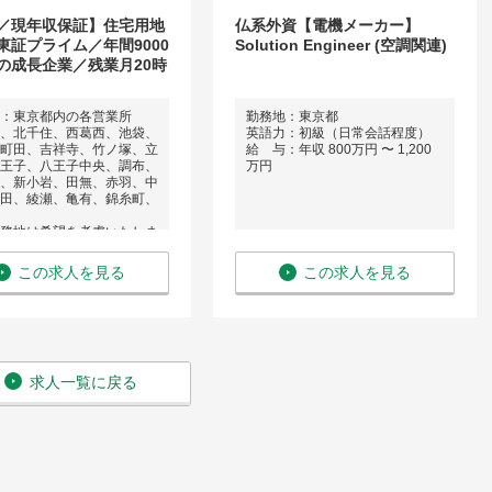
／現年収保証】住宅用地
仏系外資【電機メーカー】
東証プライム／年間9000
Solution Engineer (空調関連)
の成長企業／残業月20時
：東京都内の各営業所
勤務地：東京都
、北千住、西葛西、池袋、
英語力：初級（日常会話程度）
町田、吉祥寺、竹ノ塚、立
給 与：年収 800万円 〜 1,200
王子、八王子中央、調布、
万円
、新小岩、田無、赤羽、中
田、綾瀬、亀有、錦糸町、
務地は希望を考慮いたしま
：不要
この求人を見る
この求人を見る
年収 600万円 〜 1,000
求人一覧に戻る