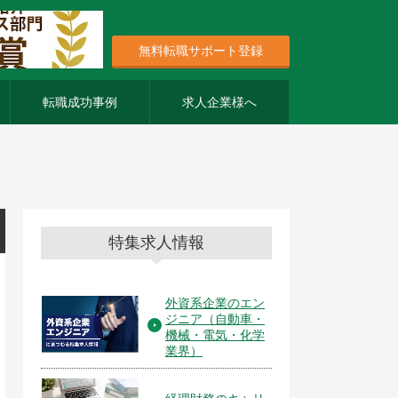
無料転職サポート登録
転職成功事例
求人企業様へ
特集求人情報
外資系企業のエン
ジニア（自動車・
機械・電気・化学
業界）