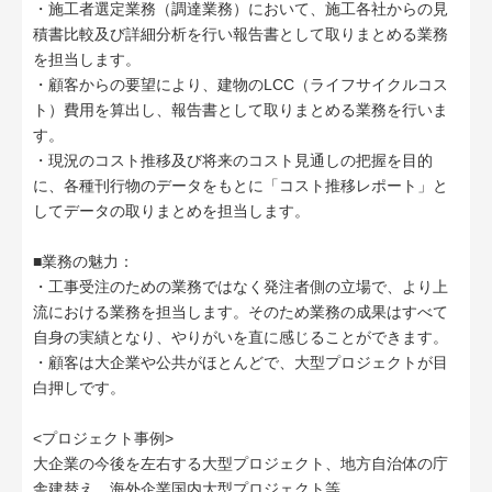
・施工者選定業務（調達業務）において、施工各社からの見
積書比較及び詳細分析を行い報告書として取りまとめる業務
を担当します。
・顧客からの要望により、建物のLCC（ライフサイクルコス
ト）費用を算出し、報告書として取りまとめる業務を行いま
す。
・現況のコスト推移及び将来のコスト見通しの把握を目的
に、各種刊行物のデータをもとに「コスト推移レポート」と
してデータの取りまとめを担当します。
■業務の魅力：
・工事受注のための業務ではなく発注者側の立場で、より上
流における業務を担当します。そのため業務の成果はすべて
自身の実績となり、やりがいを直に感じることができます。
・顧客は大企業や公共がほとんどで、大型プロジェクトが目
白押しです。
<プロジェクト事例>
大企業の今後を左右する大型プロジェクト、地方自治体の庁
舎建替え、海外企業国内大型プロジェクト等。