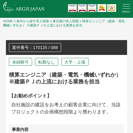
menu
HOME
>
条件から探す求人情報
>
東京都の求人情報
>
積算エンジニア（建築・電気・
機械いずれか） ※建築ＰＪの上流における業務を担当
案件番号：170125 / 088
未経験可
転勤なし
大手・上場
積算エンジニア（建築・電気・機械いずれか）
※建築ＰＪの上流における業務を担当
【お勧めポイント】
自社施設の建設をお考えの顧客企業に向けて、当該
プロジェクトの企画構想段階より携わります。
事業内容