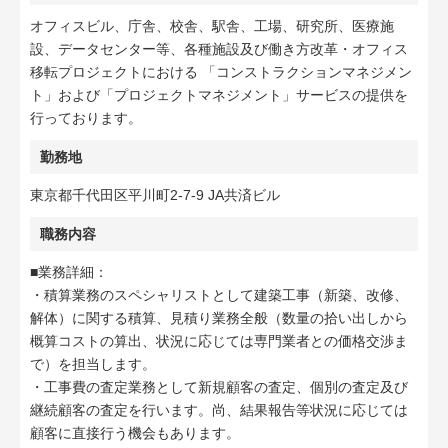
オフィスビル、庁舎、校舎、駅舎、工場、研究所、医療施
設、データセンター等、各種施設及び働き方改革・オフィス
移転プロジェクトにおける 「コンストラクションマネジメン
ト」および「プロジェクトマネジメント」サービスの提供を
行っております。
勤務地
東京都千代田区平川町2-7-9 JA共済ビル
職務内容
■業務詳細：
・積算業務のスペシャリストとして建築工事（新築、改修、
解体）に関する積算、見積り業務全般（数量の拾い出しから
概算コストの算出、状況に応じては専門業者との価格交渉ま
で）を担当します。
・工事費の査定業務として新規顧客の査定、個別の査定及び
継続顧客の査定を行います。尚、結果報告等状況に応じては
顧客に直接行う機会もあります。