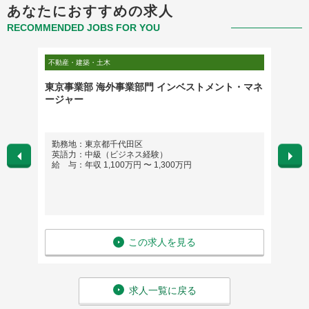
あなたにおすすめの求人
RECOMMENDED JOBS FOR YOU
不動産・建築・土木
不動産・
東京事業部 海外事業部門 インベストメント・マネ
設備エ
ージャー
※リモ
勤務地：東京都千代田区
勤務地
英語力：中級（ビジネス経験）
英語
給 与：年収 1,100万円 〜 1,300万円
給 与
この求人を見る
求人一覧に戻る