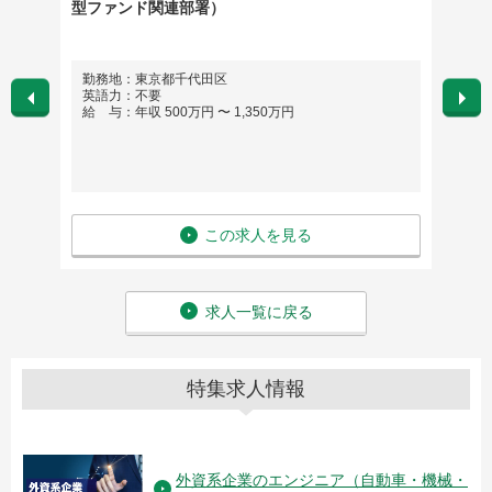
型ファンド関連部署）
アリン
ャー
群馬県,
勤務地：東京都千代田区
勤務
 石川
英語力：不要
英語
, 三重
給 与：年収 500万円 〜 1,350万円
給 与
この求人を見る
求人一覧に戻る
特集求人情報
外資系企業のエンジニア（自動車・機械・