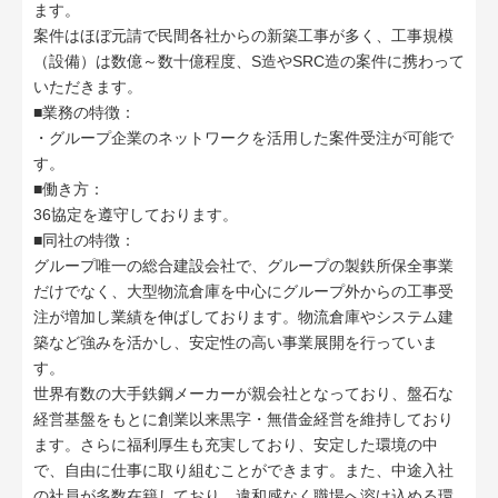
ます。
案件はほぼ元請で民間各社からの新築工事が多く、工事規模
（設備）は数億～数十億程度、S造やSRC造の案件に携わって
いただきます。
■業務の特徴：
・グループ企業のネットワークを活用した案件受注が可能で
す。
■働き方：
36協定を遵守しております。
■同社の特徴：
グループ唯一の総合建設会社で、グループの製鉄所保全事業
だけでなく、大型物流倉庫を中心にグループ外からの工事受
注が増加し業績を伸ばしております。物流倉庫やシステム建
築など強みを活かし、安定性の高い事業展開を行っていま
す。
世界有数の大手鉄鋼メーカーが親会社となっており、盤石な
経営基盤をもとに創業以来黒字・無借金経営を維持しており
ます。さらに福利厚生も充実しており、安定した環境の中
で、自由に仕事に取り組むことができます。また、中途入社
の社員が多数在籍しており、違和感なく職場へ溶け込める環