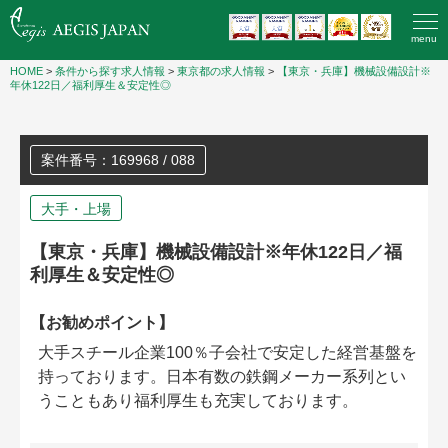
menu
HOME
>
条件から探す求人情報
>
東京都の求人情報
>
【東京・兵庫】機械設備設計※
年休122日／福利厚生＆安定性◎
案件番号：169968 / 088
大手・上場
【東京・兵庫】機械設備設計※年休122日／福
利厚生＆安定性◎
【お勧めポイント】
大手スチール企業100％子会社で安定した経営基盤を
持っております。日本有数の鉄鋼メーカー系列とい
うこともあり福利厚生も充実しております。