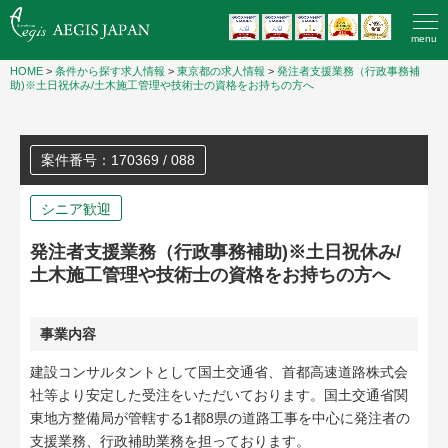
menu
HOME
>
条件から探す求人情報
>
東京都の求人情報
>
発注者支援業務（行政事務補
助)※土日祝休み/土木施工管理や技術士の資格をお持ちの方へ
案件番号：170369 / 088
シニア歓迎
発注者支援業務（行政事務補助)※土日祝休み/
土木施工管理や技術士の資格をお持ちの方へ
事業内容
建設コンサルタントとして国土交通省、首都高速道路株式会
社等より安定した受注をいただいております。国土交通省関
東地方整備局が管轄する1都8県の道路工事を中心に発注者の
支援業務、行政補助業務を担っております。