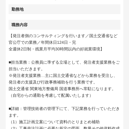
勤務地
職務内容
【発注者側のコンサルティングを行います／国土交通省など
官公庁での業務／年間休日124日・完
全週休2日制・残業月平均30時間以内の好就業環境】
■担当業務：公務員に準ずる立場として、発注者支援業務をご
担当いただきます。
※発注者支援業務…主に国土交通省などから業務を受注し、
発注者の支援及び行政事務補助を行う業務です。
国土交通省 関東地方整備局 国道事務所へ常駐になります。
（自宅からの通勤を考慮して配属いたします）
■詳細：管理技術者の管理下にて、下記業務を行っていただき
ます。
（1）施工計画立案について資料のとりまとめ補助
（2）工事発注計画に必要な所定の図面、数量その他資料作成