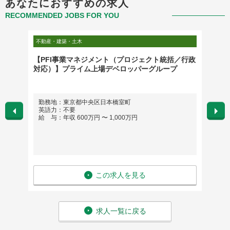
あなたにおすすめの求人
RECOMMENDED JOBS FOR YOU
不動産・建築・土木
不動産・
【PFI事業マネジメント（プロジェクト統括／行政
東証1
対応）】プライム上場デベロッパーグループ
会計等
勤務地：東京都中央区日本橋室町
勤務
英語力：不要
英語
給 与：年収 600万円 〜 1,000万円
給 与
この求人を見る
求人一覧に戻る