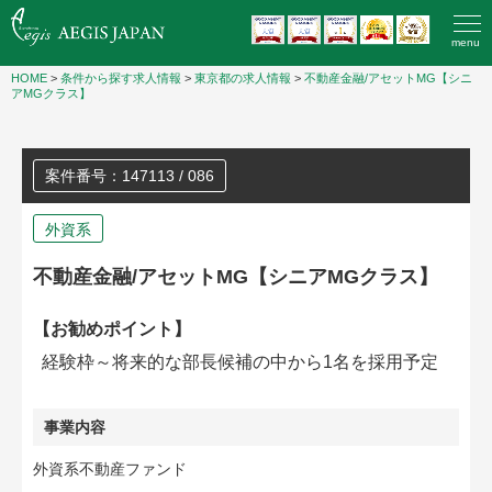
menu
HOME
>
条件から探す求人情報
>
東京都の求人情報
>
不動産金融/アセットMG【シニ
アMGクラス】
案件番号：147113 / 086
外資系
不動産金融/アセットMG【シニアMGクラス】
【お勧めポイント】
経験枠～将来的な部長候補の中から1名を採用予定
事業内容
外資系不動産ファンド