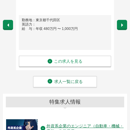
ト担当
勤務地：東京都千代田区
勤務
英語力：
英語
給 与：年収 480万円 〜 1,000万円
給 与
この求人を見る
求人一覧に戻る
特集求人情報
外資系企業のエンジニア（自動車・機械・