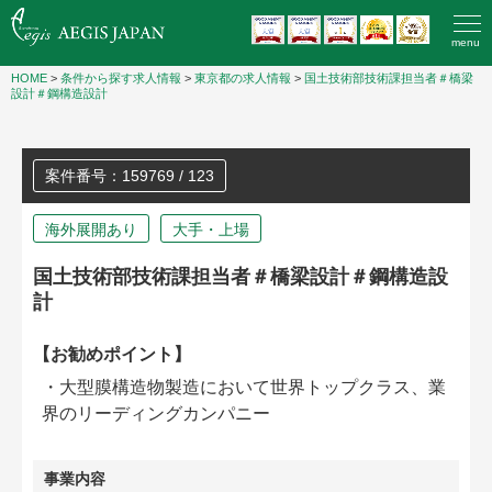
menu
HOME
>
条件から探す求人情報
>
東京都の求人情報
>
国土技術部技術課担当者＃橋梁
設計＃鋼構造設計
案件番号：159769 / 123
海外展開あり
大手・上場
国土技術部技術課担当者＃橋梁設計＃鋼構造設
計
【お勧めポイント】
・大型膜構造物製造において世界トップクラス、業
界のリーディングカンパニー
事業内容