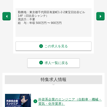
勤務地：東京都千代田区有楽町1-2-2東宝日比谷ビル
勤務
14F（日比谷シャンテ）
英語
英語力：不要
給 与
給 与：年収 500万円 〜 900万円
この求人を見る
求人一覧に戻る
特集求人情報
外資系企業のエンジニア（自動車・機械・
電気・化学業界）