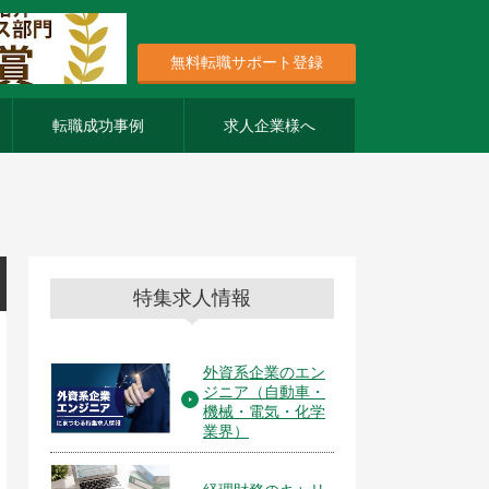
無料転職サポート登録
転職成功事例
求人企業様へ
特集求人情報
外資系企業のエン
ジニア（自動車・
機械・電気・化学
業界）