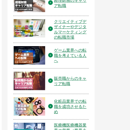
経理財務のキャリ
ア転職
クリエイティブデ
ザイナーやデジタ
ルマーケティング
の転職市場
ゲーム業界への転
職を考えている人
へ
販売職からのキャ
リア転職
化粧品業界での転
職を成功させるた
め
医療機医療機器業