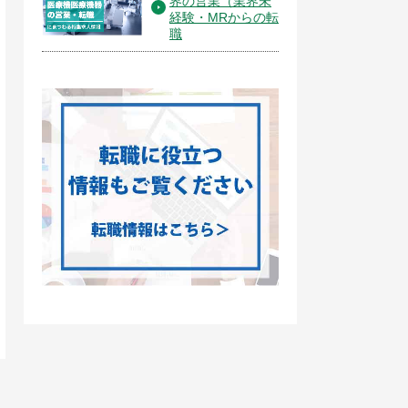
界の営業（業界未
経験・MRからの転
職