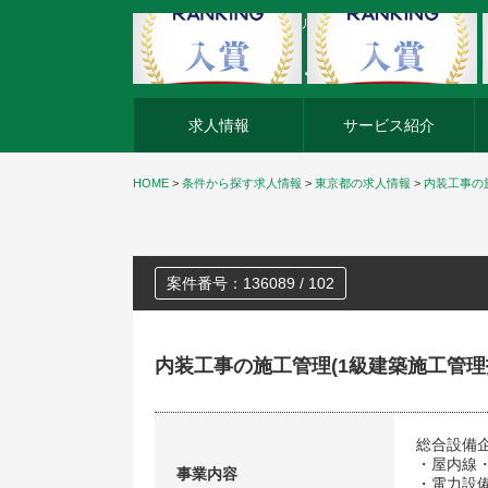
外資系企業の転職・キャリア転職ならアージスジャパン
求人情報
サービス紹介
HOME
>
条件から探す求人情報
>
東京都の求人情報
>
内装工事の
案件番号：136089 / 102
内装工事の施工管理(1級建築施工管理
総合設備
・屋内線
事業内容
・電力設