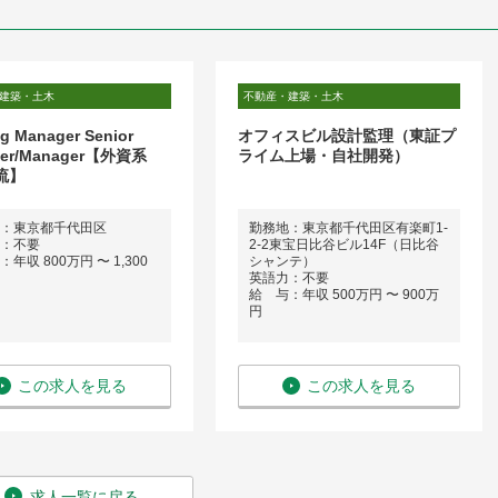
建築・土木
不動産・建築・土木
g Manager Senior
オフィスビル設計監理（東証プ
ger/Manager【外資系
ライム上場・自社開発）
流】
：東京都千代田区
勤務地：東京都千代田区有楽町1-
：不要
2-2東宝日比谷ビル14F（日比谷
年収 800万円 〜 1,300
シャンテ）
英語力：不要
給 与：年収 500万円 〜 900万
円
この求人を見る
この求人を見る
求人一覧に戻る