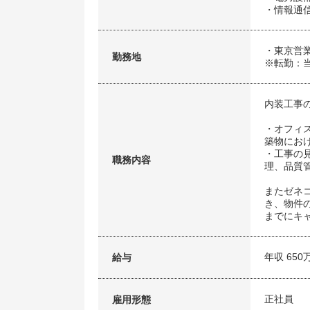
・情報通
・東京営
勤務地
※転勤：
内装工事
・オフィ
築物にお
・工事の
職務内容
理、品質
またゼネ
き、物件
までにキ
年収 650
給与
正社員
雇用形態