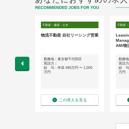
RECOMMENDED JOBS FOR YOU
不動産・建築・土木
不動産・
質管理（建
物流不動産 自社リーシング営業
Leasin
イフバランス／
Mana
マンションデ
AM/物
田区丸の内2-
勤務地：東京都千代田区
勤務地
ル10階
英語力：
英語力
給 与：年収 480万円 〜 1,000
給 与：
 〜 900万
万円
万円
を見る
この求人を見る