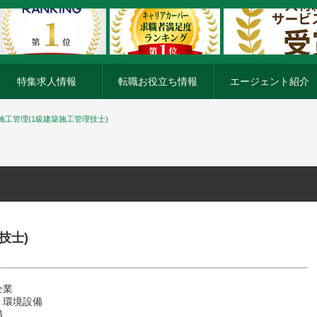
特集求人情報
転職お役立ち情報
エージェント紹介
施工管理(1級建築施工管理技士)
技士)
企業
・環境設備
備