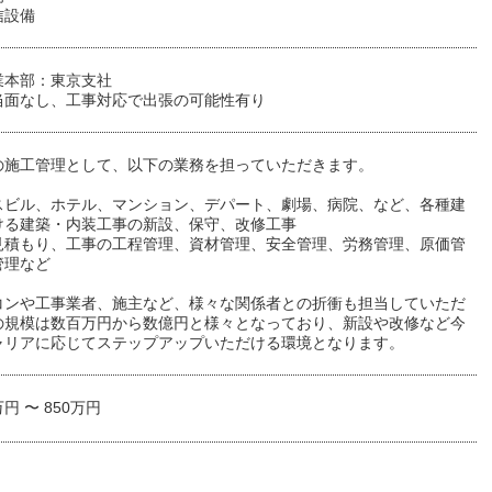
信設備
業本部：東京支社
当面なし、工事対応で出張の可能性有り
の施工管理として、以下の業務を担っていただきます。
スビル、ホテル、マンション、デパート、劇場、病院、など、各種建
ける建築・内装工事の新設、保守、改修工事
見積もり、工事の工程管理、資材管理、安全管理、労務管理、原価管
管理など
コンや工事業者、施主など、様々な関係者との折衝も担当していただ
の規模は数百万円から数億円と様々となっており、新設や改修など今
ャリアに応じてステップアップいただける環境となります。
万円 〜 850万円