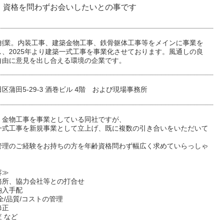
・資格を問わずお会いしたいとの事です
年に創業。内装工事、建築金物工事、鉄骨躯体工事等をメインに事業を
し、2025年より建築一式工事を事業化させております。風通しの良
自由に意見を出し合える環境の企業です。
区蒲田5-29-3 酒巻ビル 4階 および現場事務所
、金物工事を事業としている同社ですが、
一式工事を新規事業として立上げ、既に複数の引き合いをいただいて
、
管理のご経験をお持ちの方を年齢資格問わず幅広く求めていらっしゃ
容≫
務所、協力会社等との打合せ
納入手配
全/品質/コストの管理
修正
 など