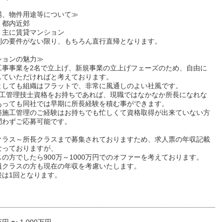
場、物件用途等について≫
：都内近郊
：主に賃貸マンション
別の要件がない限り、もちろん直行直帰となります。
ションの魅力≫
工事事業を2名で立上げ、新規事業の立上げフェーズのため、自由に
していただければと考えております。
としても組織はフラットで、非常に風通しのよい社風です。
施工管理技士資格をお持ちであれば、現職ではなかなか所長になれな
あっても同社では早期に所長経験を積む事ができます。
築施工管理のご経験はお持ちでも忙しくて資格取得が出来ていない方
問わずご応募可能です。
クラス～所長クラスまで募集されておりますため、求人票の年収記載
なっておりますが、
の方でしたら900万～1000万円でのオファーを考えております。
員クラスの方も現在の年収を考慮いたします。
接は1回となります。