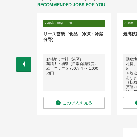
RECOMMENDED JOBS FOR YOU
不動産・建築・土木
不動産・
地仕入れ担当
リース営業（食品・冷凍・冷蔵
港湾技
分野)
勤務地：本社（港区）
勤務地
英語力：初級（日常会話程度）
札幌、
 〜 1,100
給 与：年収 700万円 〜 1,000
所
万円
※地域
おりま
（転勤
英語力
給 与
を見る
この求人を見る