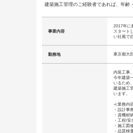
建築施工管理のご経験者であれば、年齢
2017
事業内容
スタート
い社風で
東京都大田
勤務地
内装工事
今年建築
いるため
建築施工
います。
≪業務内
・設計事
・資機材
・工程/安
・施工図
・品質検査