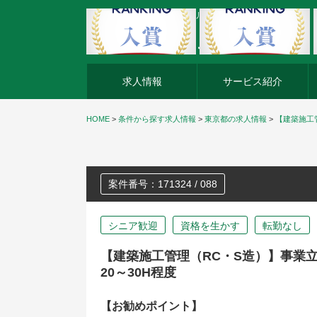
外資系企業の転職・キャリア転職ならアージスジャパン
求人情報
サービス紹介
HOME
>
条件から探す求人情報
>
東京都の求人情報
>
【建築施工
案件番号：171324 / 088
シニア歓迎
資格を生かす
転勤なし
【建築施工管理（RC・S造）】事業
20～30H程度
【お勧めポイント】