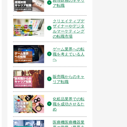
経理財務のキャリ
ア転職
クリエイティブデ
ザイナーやデジタ
ルマーケティング
の転職市場
ゲーム業界への転
職を考えている人
へ
販売職からのキャ
リア転職
化粧品業界での転
職を成功させるた
め
医療機医療機器業