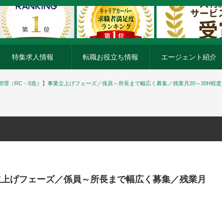
特集求人情報
転職お役立ち情報
エージェント紹介
管理（RC・S造）】事業立上げフェーズ／係員～所長まで幅広く募集／残業月20～30H程度
立上げフェーズ／係員～所長まで幅広く募集／残業月