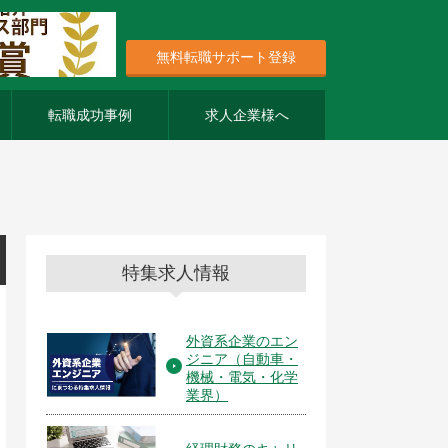
無料転職サポート登録
転職成功事例
求人企業様へ
特集求人情報
外資系企業のエン
ジニア（自動車・
機械・電気・化学
業界）