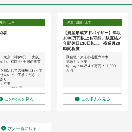
建築・土木
不動産・建築・土木
術者
【資産形成アドバイザー】年収
1000万円以上も可能／駅直結／
年間休日130日以上、残業月20
時間程度
：東京（神保町）、大阪、
勤務地：東京都港区六本木
仙台、福岡 他 全国の事業
英語力：不要
給 与：年収 410万円 〜 1,000
を限定しての採用は行って
万円
せんのでご了承ください
あり）
：不要
： 〜 700万円
この求人を見る
この求人を見る
求人一覧に戻る