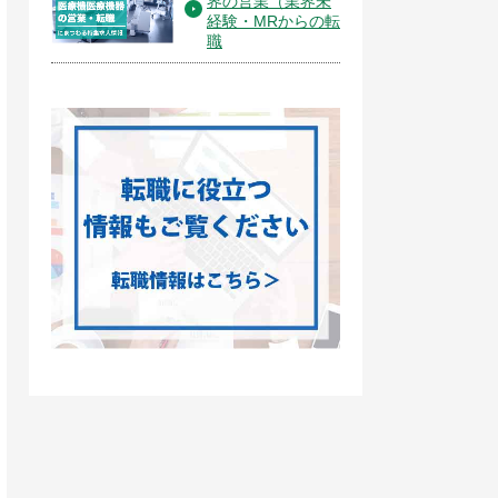
界の営業（業界未
経験・MRからの転
職