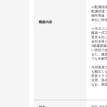
≪配属現
配属現場
物件用途
本社に特
職務内容
≪当ポジ
建築一式
意見を出
会社全体
1級建築
い状況で
また、建
でも年齢
今回係員
も幅広く
所長クラス
次席、係
なお、面