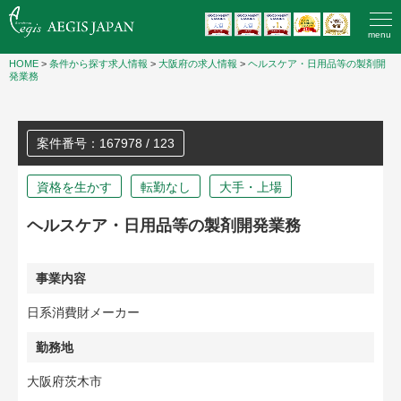
menu
HOME
>
条件から探す求人情報
>
大阪府の求人情報
>
ヘルスケア・日用品等の製剤開
発業務
案件番号：167978 / 123
資格を生かす
転勤なし
大手・上場
ヘルスケア・日用品等の製剤開発業務
事業内容
日系消費財メーカー
勤務地
大阪府茨木市