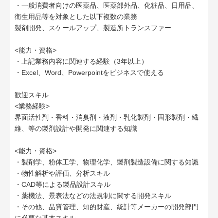
・一般消費者向けの医薬品、医薬部外品、化粧品、日用品、
衛生用品等を対象とした以下複数の業務
製剤開発、スケールアップ、製造所トランスファー
<能力・資格>
・上記業務内容に関連する経験（3年以上）
・Excel、Word、Powerpointをビジネスで使える
歓迎スキル
<業務経験>
界面活性剤・香料・消臭剤・液剤・乳化製剤・固形製剤・繊
維、等の製剤設計や開発に関連する知識
<能力・資格>
・製剤学、粉体工学、物理化学、製剤製造設備に関する知識
・物性解析や評価、分析スキル
・CAD等による製品設計スキル
・薬機法、景表法などの法規制に関する開発スキル
・その他、品質管理、知的財産、統計等メーカーの開発部門