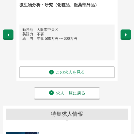
ョンエン
微生物分析・研究（化粧品、医薬部外品）
【外資
勤務地：大阪市中央区
勤務
英語力：不要
英語
給 与：年収 500万円 〜 600万円
給 与
この求人を見る
求人一覧に戻る
特集求人情報