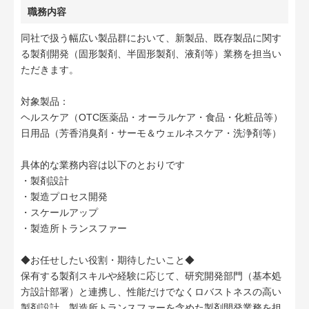
職務内容
同社で扱う幅広い製品群において、新製品、既存製品に関す
る製剤開発（固形製剤、半固形製剤、液剤等）業務を担当い
ただきます。
対象製品：
ヘルスケア（OTC医薬品・オーラルケア・食品・化粧品等）
日用品（芳香消臭剤・サーモ＆ウェルネスケア・洗浄剤等）
具体的な業務内容は以下のとおりです
・製剤設計
・製造プロセス開発
・スケールアップ
・製造所トランスファー
◆お任せしたい役割・期待したいこと◆
保有する製剤スキルや経験に応じて、研究開発部門（基本処
方設計部署）と連携し、性能だけでなくロバストネスの高い
製剤設計、製造所トランスファーを含めた製剤開発業務を担