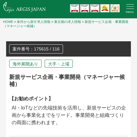
menu
HOME
>
条件から探す求人情報
>
東京都の求人情報
>
新規サービス企画・事業開発
（マネージャー候補）
案件番号：175615 / 116
海外展開あり
大手・上場
新規サービス企画・事業開発（マネージャー候
補）
【お勧めポイント】
AI・IoTなどの先端技術を活用し、新規サービスの企
画から事業化までをリード。事業開発と組織づくり
の両面に携われます。