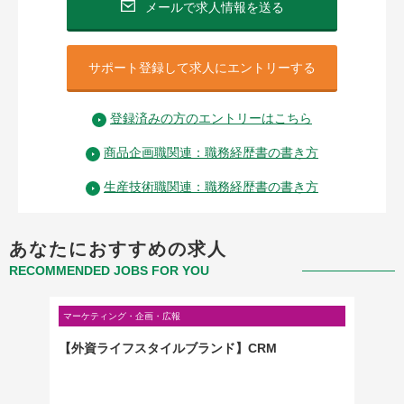
メールで求人情報を送る
サポート登録して求人にエントリーする
登録済みの方のエントリーはこちら
商品企画職関連：職務経歴書の書き方
生産技術職関連：職務経歴書の書き方
あなたにおすすめの求人
RECOMMENDED JOBS FOR YOU
マーケティング・企画・広報
製造・研
験歓迎
【外資ライフスタイルブランド】CRM
【品川
生機器
サービ