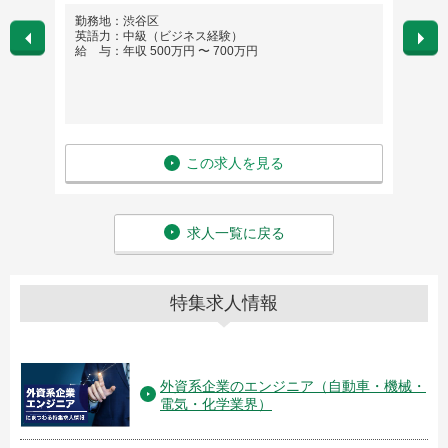
勤務地：渋谷区
勤務
英語力：中級（ビジネス経験）
英語
給 与：年収 500万円 〜 700万円
給 与
この求人を見る
求人一覧に戻る
特集求人情報
外資系企業のエンジニア（自動車・機械・
電気・化学業界）