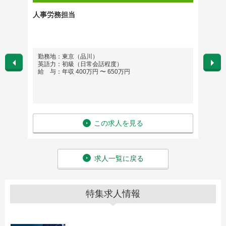
人事労務担当
財閥系
クラス
勤務地：東京（品川）
勤務
英語力：初級（日常会話程度）
英語
給 与：年収 400万円 〜 650万円
給 与
この求人を見る
求人一覧に戻る
特集求人情報