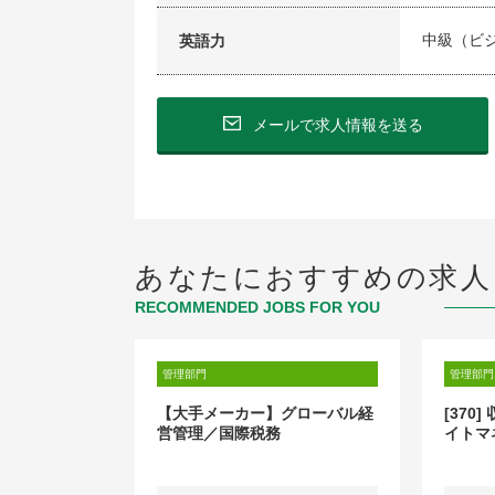
中級（ビ
英語力
メールで求人情報を送る
あなたにおすすめの求人
RECOMMENDED JOBS FOR YOU
管理部門
管理部門
ランド／
【大手メーカー】グローバル経
[370
orecast・
営管理／国際税務
イトマ