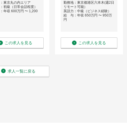
：東京丸の内エリア
勤務地：東京都港区六本木(週2日
：初級（日常会話程度）
リモート可能）
年収 600万円 〜 1,200
英語力：中級（ビジネス経験）
給 与：年収 650万円 〜 950万
円
この求人を見る
この求人を見る
求人一覧に戻る