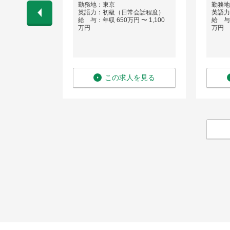
勤務地：東京
勤務地
会話程度）
英語力：初級（日常会話程度）
英語力
 〜 800万
給 与：年収 650万円 〜 1,100
給 与：
万円
万円
を見る
この求人を見る