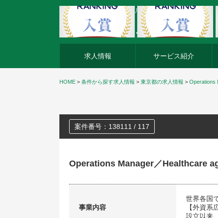
外資系企業の転職・キャリア転職ならアージスジャパン
求人情報
サービス紹介
HOME
>
条件から探す求人情報
>
東京都の求人情報
>
Operations
案件番号：138111 / 117
Operations Manager／Healthcare a
世界各国
事業内容
【外資系
設立以来