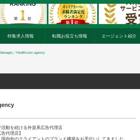
特集求人情報
転職お役立ち情報
エージェント紹介
 Manager／Healthcare agency
gency
で活動を続ける外資系広告代理店
広告代理店】
、国内外のクライアントのブランド構築をお手伝いしてきました。