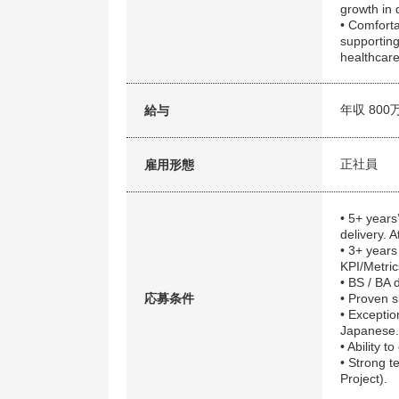
growth in d
• Comfort
supportin
healthcare
年収 800
給与
正社員
雇用形態
• 5+ years
delivery. A
• 3+ years
KPI/Metric
• BS / BA 
応募条件
• Proven s
• Exceptio
Japanese.
• Ability 
• Strong t
Project).