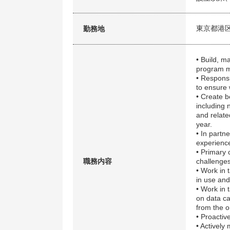
東京都港
勤務地
• Build, m
program m
• Responsi
to ensure 
• Create b
including 
and relate
year.
• In partn
experience
• Primary 
職務内容
challenges
• Work in 
in use and
• Work in 
on data ca
from the o
• Proactiv
• Actively