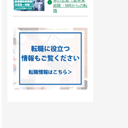
界の営業（業界未
経験・MRからの転
職