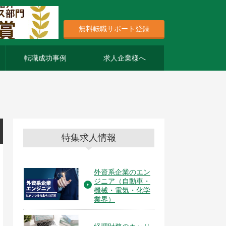
無料転職サポート登録
転職成功事例
求人企業様へ
特集求人情報
外資系企業のエン
ジニア（自動車・
機械・電気・化学
業界）