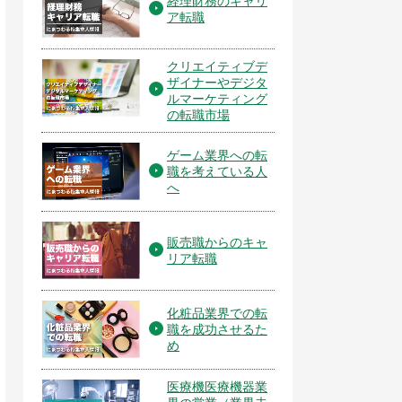
経理財務のキャリ
ア転職
クリエイティブデ
ザイナーやデジタ
ルマーケティング
の転職市場
ゲーム業界への転
職を考えている人
へ
販売職からのキャ
リア転職
化粧品業界での転
職を成功させるた
め
医療機医療機器業