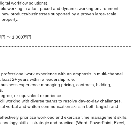
igital workflow solutions).
able working in a fast-paced and dynamic working environment,
g new products/businesses supported by a proven large-scale
 property.
万円 〜 1,000万円
’ professional work experience with an emphasis in multi-channel
t least 2+ years within a leadership role.
 business experience managing pricing, contracts, bidding,
s.
degree, or equivalent experience.
kill working with diverse teams to resolve day-to-day challenges.
nal verbal and written communication skills in both English and
to effectively prioritize workload and exercise time management skills.
echnology skills – strategic and practical (Word, PowerPoint, Excel,