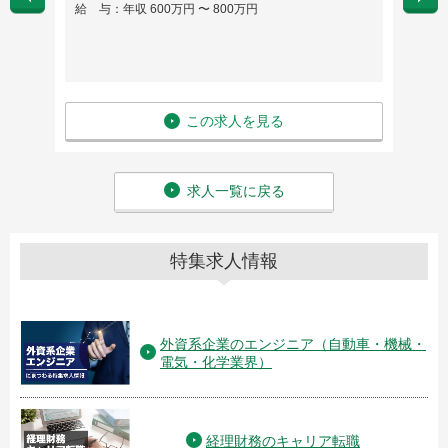
給 与：年収 600万円 〜 800万円
給 与：
この求人を見る
求人一覧に戻る
特集求人情報
外資系企業のエンジニア（自動車・機械・
電気・化学業界）
経理財務のキャリア転職