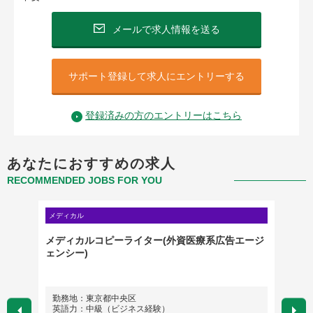
メールで求人情報を送る
サポート登録して求人にエントリーする
登録済みの方のエントリーはこちら
あなたにおすすめの求人
RECOMMENDED JOBS FOR YOU
メディカル
メディカ
科向け
メディカルコピーライター(外資医療系広告エージ
【東京
)
ェンシー)
勤務地：東京都中央区
勤務
英語力：中級（ビジネス経験）
英語