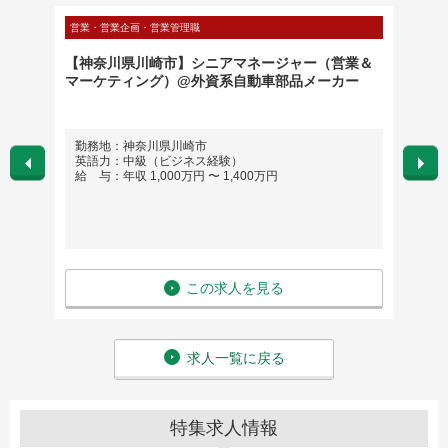
営業・営業企画・営業管理職
営業・営
外資系
【神奈川県川崎市】シニアマネージャー（営業＆
【FM
マーケティング）@外資系自動車部品メーカー
ペット
勤務地：神奈川県川崎市
勤務
英語力：中級（ビジネス経験）
英語
給 与：年収 1,000万円 〜 1,400万円
給 与
この求人を見る
求人一覧に戻る
特集求人情報