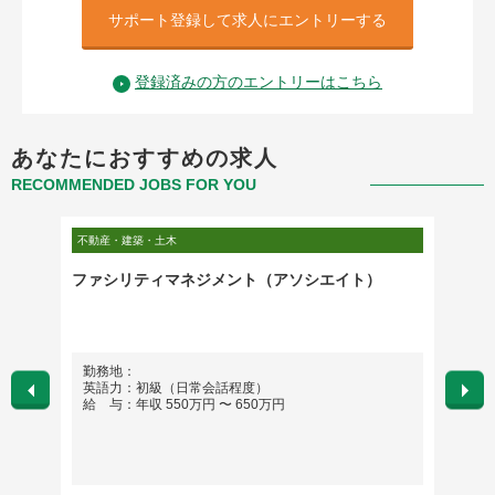
サポート登録して求人にエントリーする
登録済みの方のエントリーはこちら
あなたにおすすめの求人
RECOMMENDED JOBS FOR YOU
不動産・建築・土木
不動産・
間企業
ファシリティマネジメント（アソシエイト）
【東京
ード上
安定性
勤務地：
勤務地
英語力：初級（日常会話程度）
英語
給 与：年収 550万円 〜 650万円
給 与