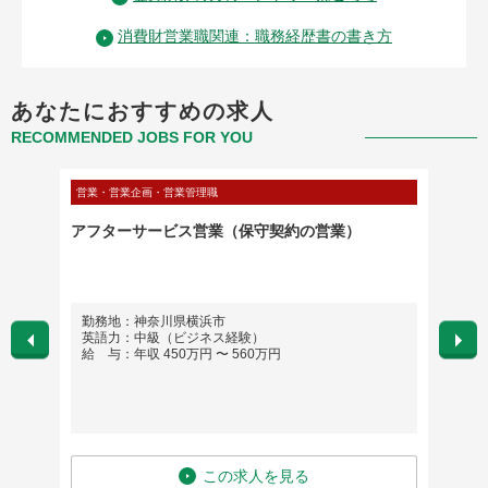
消費財営業職関連：職務経歴書の書き方
あなたにおすすめの求人
RECOMMENDED JOBS FOR YOU
営業・営業企画・営業管理職
営業・営
【外資
アフターサービス営業（保守契約の営業）
【法人
外資系
勤務地：神奈川県横浜市
勤務
英語力：中級（ビジネス経験）
神奈
給 与：年収 450万円 〜 560万円
おり
（本社
拠点
英語
給 与
この求人を見る