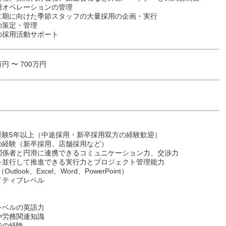
用オペレーションの管理
忙期に向けた季節スタッフの大量採用の企画・実行
の策定・管理
の採用活動サポート
万円 〜 700万円
経験5年以上（中途採用・新卒採用双方の経験歓迎）
の経験（新卒採用、店舗採用など）
関係者と円滑に連携できるコミュニケーション力、交渉力
を並行して推進できる実行力とプロジェクト管理能力
utlook、Excel、Word、PowerPoint）
イティブレベル
レベルの英語力
や労務関連知識
での経験