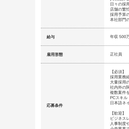
日々の採
店舗の繁
採用予算
本社部門
年収 500
給与
正社員
雇用形態
【必須】
採用業務
大量採用
社内外の
複数案件
PCスキル（O
日本語ネ
応募条件
【歓迎】
ビジネス
人事制度
小売業界