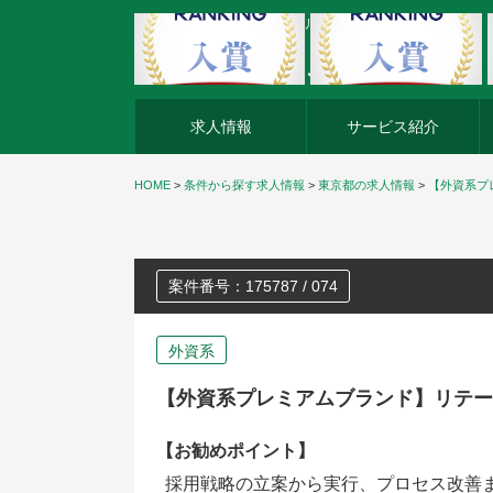
外資系企業の転職・キャリア転職ならアージスジャパン
求人情報
サービス紹介
HOME
>
条件から探す求人情報
>
東京都の求人情報
>
【外資系プ
案件番号：175787 / 074
外資系
【外資系プレミアムブランド】リテー
【お勧めポイント】
採用戦略の立案から実行、プロセス改善