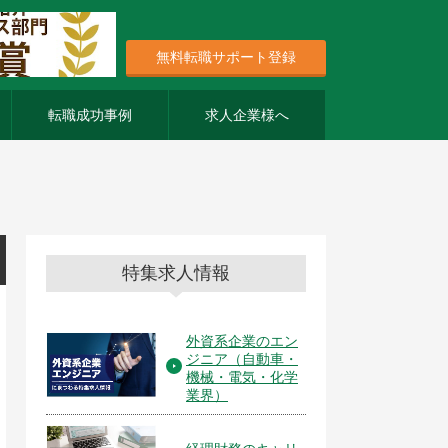
無料転職サポート登録
転職成功事例
求人企業様へ
特集求人情報
外資系企業のエン
ジニア（自動車・
機械・電気・化学
業界）