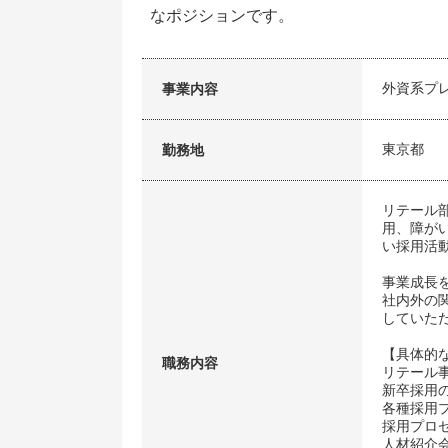
なポジションです。
外資系プ
事業内容
東京都
勤務地
リテール
用、障が
い採用活
事業成長
社内外の
していた
【具体的
職務内容
リテール
新卒採用
各種採用
採用プロ
人材紹介