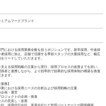
レミアムフードブランド
部門における採用業務全般を担うポジションです。新卒採用、中途採
い者採用に加え、店舗で活躍する季節スタッフの大量採用など、幅広
動をリードしていただきます。
を支える採用戦略の立案から実行、採用プロセスの改善までを担い、
関係者と連携しながら、より効率的で効果的な採用体制の構築を推進
だきます。
な業務】
事業における採用ニーズの分析および採用戦略の立案
の企画・運営
プロジェクトの企画・推進
セスの見直し・改善
会社、採用代行会社、派遣会社など外部パートナーとの関係構築