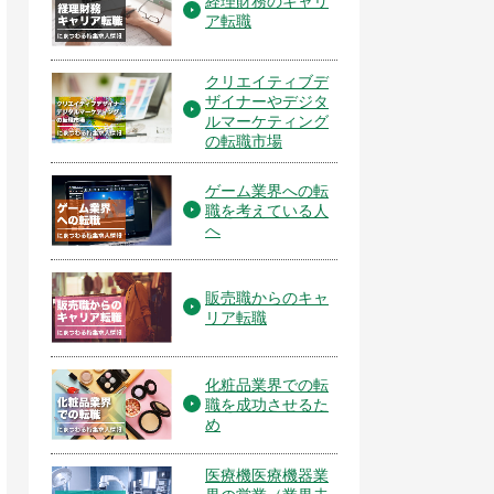
経理財務のキャリ
ア転職
クリエイティブデ
ザイナーやデジタ
ルマーケティング
の転職市場
ゲーム業界への転
職を考えている人
へ
販売職からのキャ
リア転職
化粧品業界での転
職を成功させるた
め
医療機医療機器業