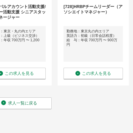
バルアカウント活動支援/
[728]HRBPチームリーダー（ア
ー活動支援 シニアスタッ
ソシエイトマネジャー）
ネージャー
：東京・丸の内エリア
勤務地：東京丸の内エリア
：上級（ビジネス交渉）
英語力：初級（日常会話程度）
年収 700万円 〜 1,200
給 与：年収 700万円 〜 900万
円
この求人を見る
この求人を見る
求人一覧に戻る