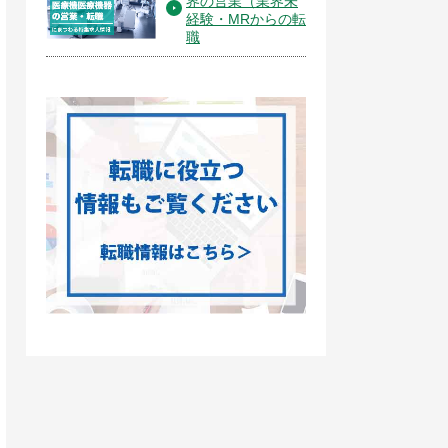
界の営業（業界未
経験・MRからの転
職