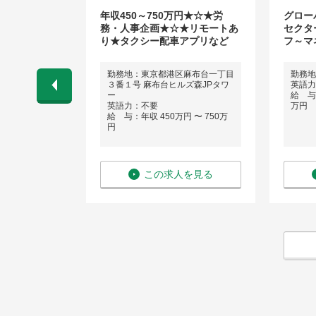
・事業費分析グ
年収450～750万円★☆★労
グロー
理チーム マネ
務・人事企画★☆★リモートあ
セクタ
）
り★タクシー配車アプリなど
フ～マ
勤務地：東京都港区麻布台一丁目
勤務地
ネス経験）
３番１号 麻布台ヒルズ森JPタワ
英語力
 〜 1,400
ー
給 与：
英語力：不要
万円
給 与：年収 450万円 〜 750万
円
を見る
この求人を見る