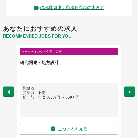
総務職関連：職務経歴書の書き方
あなたにおすすめの求人
RECOMMENDED JOBS FOR YOU
マーケティング・企画・広報
マーケテ
研究開発・処方設計
Web
勤務地：
勤務
英語力：不要
英語
給 与：年収 500万円 〜 650万円
給 与
この求人を見る