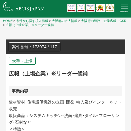
menu
HOME
>
条件から探す求人情報
>
大阪府の求人情報
>
大阪府の総務・企業広報・CSR
>
広報（上場企業）※リーダー候補
案件番号：173074 / 117
大手・上場
広報（上場企業）※リーダー候補
事業内容
建材資材･住宅設備機器の企画･開発･輸入及びインターネット
販売
取扱商品：システムキッチン･洗面･建具･タイル･フローリン
グ･石材など
＜特徴＞