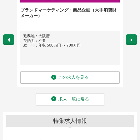
促／
ブランドマーケティング・商品企画（大手消費財
【パテ
メーカー）
外店舗
勤務地：大阪府
勤務
英語力：不要
英語
給 与：年収 500万円 〜 700万円
給 与
この求人を見る
求人一覧に戻る
特集求人情報