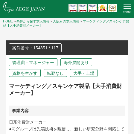
menu
HOME
>
条件から探す求人情報
>
大阪府の求人情報
>
マーケティング／スキンケア製
品【大手消費財メーカー】
案件番号：154851 / 117
管理職・マネージャー
海外展開あり
資格を生かす
転勤なし
大手・上場
マーケティング／スキンケア製品【大手消費財
メーカー】
事業内容
日系消費財メーカー
●同グループは先端技術を駆使し、新しい研究分野を開拓して