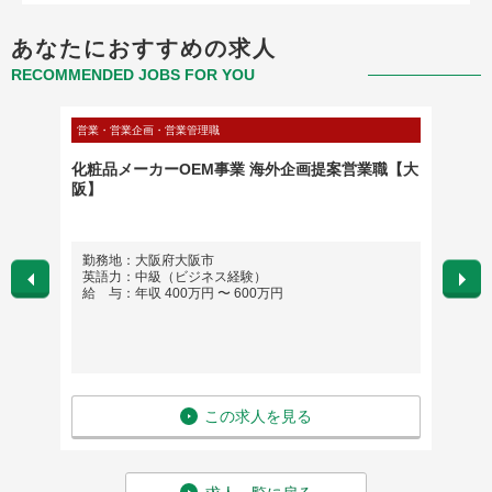
あなたにおすすめの求人
RECOMMENDED JOBS FOR YOU
営業・営業企画・営業管理職
不動産・
業管理
化粧品メーカーOEM事業 海外企画提案営業職【大
上場＠
阪】
業部 
勤務地：大阪府大阪市
勤務地
英語力：中級（ビジネス経験）
大阪
給 与：年収 400万円 〜 600万円
福岡
英語
給 与
この求人を見る