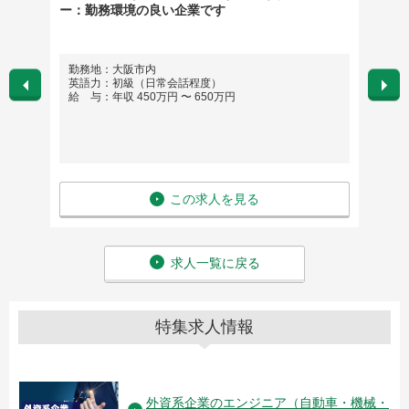
ー：勤務環境の良い企業です
勤務地：大阪市内
勤務
英語力：初級（日常会話程度）
〇直
給 与：年収 450万円 〜 650万円
英語
給 与
この求人を見る
求人一覧に戻る
特集求人情報
外資系企業のエンジニア（自動車・機械・