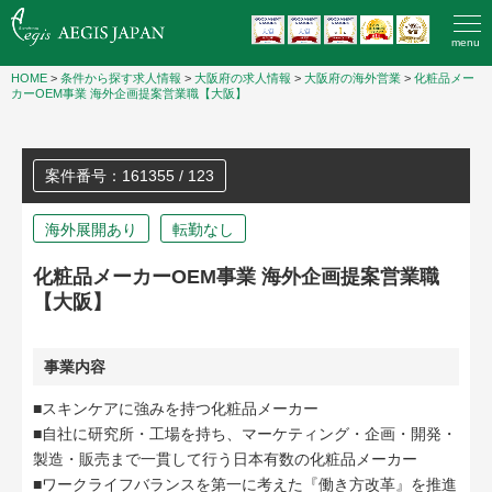
menu
HOME
>
条件から探す求人情報
>
大阪府の求人情報
>
大阪府の海外営業
>
化粧品メー
カーOEM事業 海外企画提案営業職【大阪】
案件番号：161355 / 123
海外展開あり
転勤なし
化粧品メーカーOEM事業 海外企画提案営業職
【大阪】
事業内容
■スキンケアに強みを持つ化粧品メーカー
■自社に研究所・工場を持ち、マーケティング・企画・開発・
製造・販売まで一貫して行う日本有数の化粧品メーカー
■ワークライフバランスを第一に考えた『働き方改革』を推進