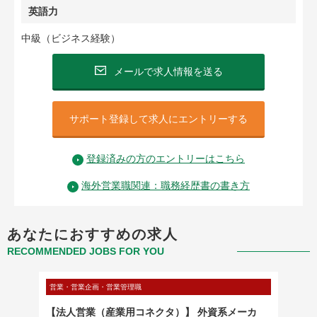
英語力
中級（ビジネス経験）
メールで求人情報を送る
サポート登録して求人にエントリーする
登録済みの方のエントリーはこちら
海外営業職関連：職務経歴書の書き方
あなたにおすすめの求人
RECOMMENDED JOBS FOR YOU
営業・営業企画・営業管理職
営業・営
イズセ
【法人営業（産業用コネクタ）】 外資系メーカ
【老舗