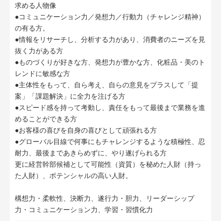
求める人物像
●コミュニケーション力／発想力／行動力（チャレンジ精神）
の有る方。
●情報をリサーチし、分析する力があり、消費者のニーズを見
抜く力がある方
●ものづくりが好きな方、発想力が豊かな方、化粧品・美のト
レンドに敏感な方
●主体性をもって、自ら考え、自らの意見をプラスして「提
案」「課題解決」に全力を注げる方
●スピード感を持って考動し、責任をもって最後まで業務を進
めることができる方
●お客様の喜びを自身の喜びとして頑張れる方
●グローバル目線で何事にもチャレンジするような積極性、忍
耐力、最後まであきらめずに、やり遂げられる方
更に経営幹部候補として可能性（資質）を秘めた人財（持っ
た人財）、ポテンシャルの高い人財。
構想力・柔軟性、決断力、遂行力・胆力、リーダーシップ
力・コミュニケーション力、学習・習慣化力