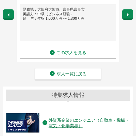
勤務地：大阪府大阪市、奈良県奈良市
勤務
英語力：中級（ビジネス経験）
英語
給 与：年収 1,000万円 〜 1,300万円
給 与
この求人を見る
求人一覧に戻る
特集求人情報
外資系企業のエンジニア（自動車・機械・
電気・化学業界）