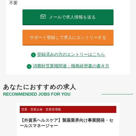
不要
メールで求人情報を送る
サポート登録して求人にエントリーする
登録済みの方のエントリーはこちら
消費財営業職関連：職務経歴書の書き方
あなたにおすすめの求人
RECOMMENDED JOBS FOR YOU
営業・営業企画・営業管理職
営業・営
ス）
【外資系ヘルスケア】製薬業界向け事業開発・セ
【大阪
ールスマネージャー
営業職