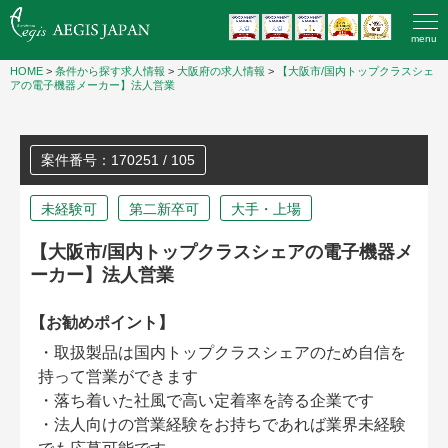
menu
HOME
>
条件から探す求人情報
>
大阪府の求人情報
>
【大阪市/国内トップクラスシェ
アの電子機器メーカー】法人営業
案件番号：170251 / 105
未経験可
第二新卒可
大手・上場
【大阪市/国内トップクラスシェアの電子機器メ
ーカー】法人営業
【お勧めポイント】
・取扱製品は国内トップクラスシェアのため自信を
持って営業ができます
・落ち着いた社風で高い定着率を誇る企業です
・法人向けの営業経験をお持ちであれば業界未経験