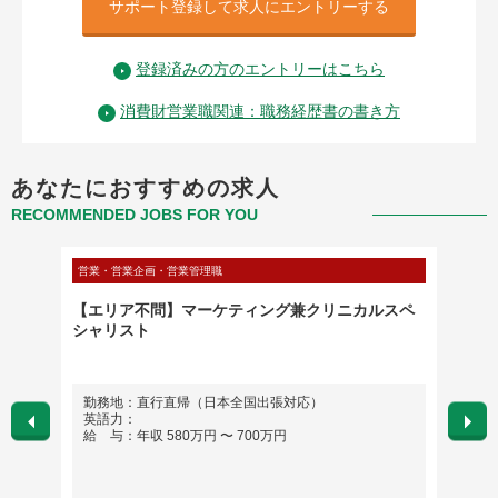
サポート登録して求人にエントリーする
登録済みの方のエントリーはこちら
消費財営業職関連：職務経歴書の書き方
あなたにおすすめの求人
RECOMMENDED JOBS FOR YOU
営業・営業企画・営業管理職
営業・営
営業職
【エリア不問】マーケティング兼クリニカルスペ
【海外
の営
シャリスト
年超の
勤務地：直行直帰（日本全国出張対応）
勤務
英語力：
※日
給 与：年収 580万円 〜 700万円
修を
英語
給 与