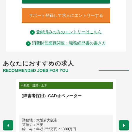
サポート登録して求人にエントリーする
登録済みの方のエントリーはこちら
消費財営業職関連：職務経歴書の書き方
あなたにおすすめの求人
RECOMMENDED JOBS FOR YOU
不動産・建築・土木
営業・営
（障害者採用）CADオペレーター
代理店
勤務地：大阪府大阪市
勤務
英語力：不要
英語
給 与：年収 255万円 〜 300万円
給 与