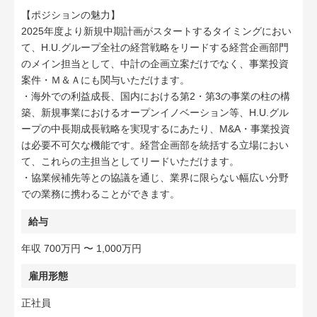
【ポジションの魅力】
2025年度より新規中期計画がスタートするタイミングにおい
て、H.U.グループ全社の経営戦略をリードする経営企画部門
のメイン担当として、中計の企画立案だけでなく、事業投資
案件・Ｍ＆Ａにも関与いただけます。
・海外での利益成長、国内における第2・第3の事業の柱の構
築、新規事業におけるオープンイノベーション等、H.U.グル
ープの中長期成長戦略を実現するにあたり、M&A・事業投資
は必要不可欠な機能です。経営企画部を統括する立場におい
て、これらの主担当としてリードいただけます。
・協業候補先等との協議を通じ、業界に限らない幅広い分野
での業務に携わることができます。
給与
年収 700万円 〜 1,000万円
雇用形態
正社員