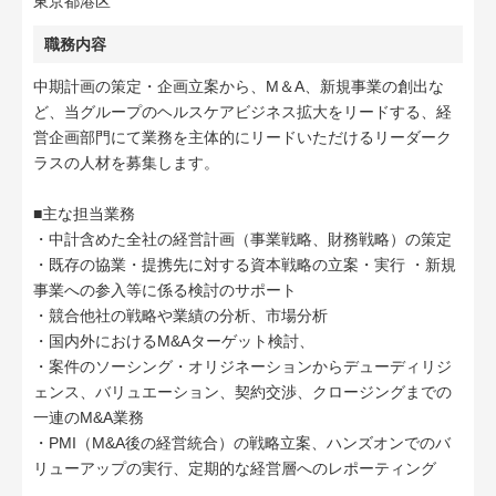
東京都港区
職務内容
中期計画の策定・企画立案から、M＆A、新規事業の創出な
ど、当グループのヘルスケアビジネス拡大をリードする、経
営企画部門にて業務を主体的にリードいただけるリーダーク
ラスの人材を募集します。
■主な担当業務
・中計含めた全社の経営計画（事業戦略、財務戦略）の策定
・既存の協業・提携先に対する資本戦略の立案・実行 ・新規
事業への参入等に係る検討のサポート
・競合他社の戦略や業績の分析、市場分析
・国内外におけるM&Aターゲット検討、
・案件のソーシング・オリジネーションからデューディリジ
ェンス、バリュエーション、契約交渉、クロージングまでの
一連のM&A業務
・PMI（M&A後の経営統合）の戦略立案、ハンズオンでのバ
リューアップの実行、定期的な経営層へのレポーティング