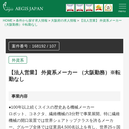
menu
HOME
>
条件から探す求人情報
>
大阪府の求人情報
>
【法⼈営業】 外資系メーカー
（大阪勤務）※転勤なし
案件番号：168192 / 107
外資系
【法⼈営業】 外資系メーカー （大阪勤務）※転
勤なし
事業内容
●100年以上続くスイスの歴史ある機械メーカー
ロボット、コネクタ、繊維機械の3分野で事業展開。特に繊維
機械の開口装置では世界シェアトップクラスを誇るメーカ
ー。グループ全体では従業員4,500名以上を有し、世界25ヶ国