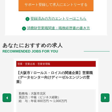
サポート登録して求人にエントリーする
登録済みの方のエントリーはこちら
消費財営業職関連：職務経歴書の書き方
あなたにおすすめの求人
RECOMMENDED JOBS FOR YOU
営業・営業企画・営業管理職
営業・営
【大阪市 / ロールス・ロイスの関連企業】営業職
【大阪
（データセンター向けディーゼルエンジンの営
職（幹
業）
勤務地：大阪市北区
勤務
英語力：中級（ビジネス経験）
英語
給 与：年収 800万円 〜 1,000万円
給 与