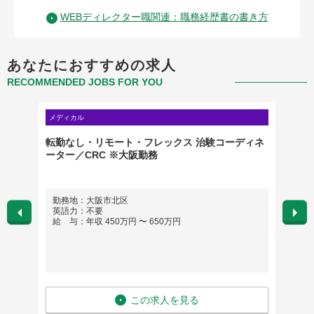
WEBディレクター職関連：職務経歴書の書き方
あなたにおすすめの求人
RECOMMENDED JOBS FOR YOU
メディカル
クリエイ
転勤なし・リモート・フレックス 治験コーディネ
マーケ
ーター／CRC ※大阪勤務
勤務地：大阪市北区
勤務
英語力：不要
英語
給 与：年収 450万円 〜 650万円
給 与
この求人を見る