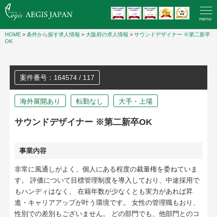
menu
HOME
>
条件から探す求人情報
>
大阪府の求人情報
>
サウンドデザイナー ※第二新卒
OK
案件番号：164574 / 117
海外展開あり
転勤なし
大手・上場
サウンドデザイナー ※第二新卒OK
事業内容
非常に風通しがよく、個人にある程度の裁量権を委ねていま
す。 評価について目標管理制度を導入しており、中途採用で
もハンディはなく、 在籍年数が少なくとも実力があれば昇
進・キャリアアップが叶う環境です。 女性の管理職もおり、
性別での差別もございません。 どの部門でも、他部門とのコ