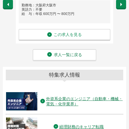
勤務地：大阪府大阪市
勤務
英語力：不要
英語
給 与：年収 600万円 〜 800万円
給 与
この求人を見る
求人一覧に戻る
特集求人情報
外資系企業のエンジニア（自動車・機械・
電気・化学業界）
経理財務のキャリア転職