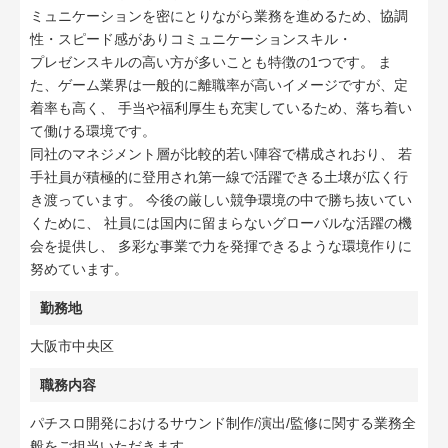
ミュニケーションを密にとりながら業務を進めるため、協調
性・スピード感がありコミュニケーションスキル・
プレゼンスキルの高い方が多いことも特徴の1つです。 ま
た、ゲーム業界は一般的に離職率が高いイメージですが、定
着率も高く、 手当や福利厚生も充実しているため、落ち着い
て働ける環境です。
同社のマネジメント層が比較的若い陣容で構成されおり、 若
手社員が積極的に登用され第一線で活躍できる土壌が広く行
き渡っています。 今後の厳しい競争環境の中で勝ち抜いてい
くために、 社員には国内に留まらないグローバルな活躍の機
会を提供し、 多彩な事業で力を発揮できるような環境作りに
努めています。
勤務地
大阪市中央区
職務内容
パチスロ開発におけるサウンド制作/演出/監修に関する業務全
般をご担当いただきます。