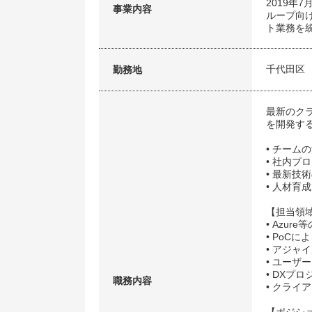
2019年
事業内容
ループ向
ト業務を
千代田区
勤務地
最新のク
を開発す
• チーム
• 社内
• 最新
• 人材
【担当領
• Azu
• PoC
• アジャ
• ユーザ
• DXプ
職務内容
• クライ