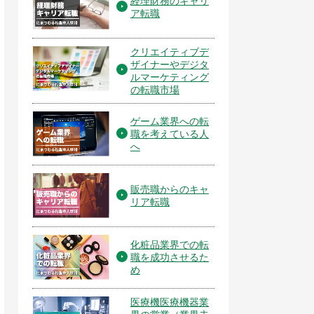
経理財務のキャリ
ア転職
クリエイティブデ
ザイナーやデジタ
ルマーケティング
の転職市場
ゲーム業界への転
職を考えている人
へ
販売職からのキャ
リア転職
化粧品業界での転
職を成功させるた
め
医療機医療機器業