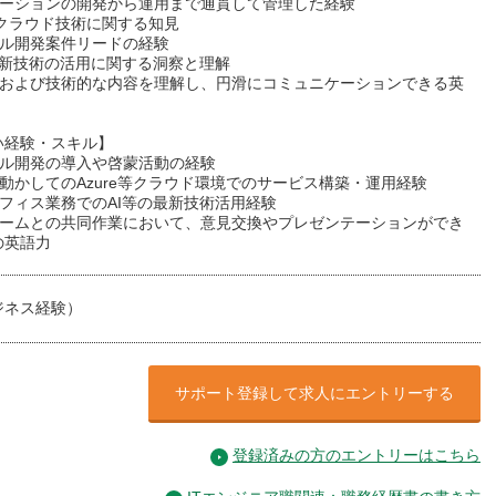
リケーションの開発から運用まで通貫して管理した経験
re等クラウド技術に関する知見
イル開発案件リードの経験
の最新技術の活用に関する洞察と理解
ネスおよび技術的な内容を理解し、円滑にコミュニケーションできる英
い経験・スキル】
イル開発の導入や啓蒙活動の経験
を動かしてのAzure等クラウド環境でのサービス構築・運用経験
オフィス業務でのAI等の最新技術活用経験
籍チームとの共同作業において、意見交換やプレゼンテーションができ
の英語力
ジネス経験）
サポート登録して求人にエントリーする
登録済みの方のエントリーはこちら