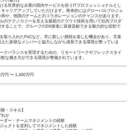
ョンの魅力】
続ける世界的な企業の国内サービスを担うITプロフェッショナルとし
くキャリアアップしていただけます。将来的にはグローバルプロジェ
参画や、他国のチームとのコラボレーションのチャンスがあります。
ーバルのテクノロジーを支える最新のクラウド技術を用いて社内プロダ
発することで、グループのDX推進に直接貢献できる魅力的な役割で
術を取り入れたPoCなど、常に新しい挑戦を楽しむ機会があり、言葉
超えた多様なメンバーと協力しながら成長できる環境が整っていま
フワークバランスを実現するための、リモートワークやフレックスタイ
柔軟な働き方ができる環境が整備されています。
0万円 〜 1,400万円
経験・スキル】
ずれか
リーダー・チームマネジメントの経験
プロジェクトを並列してマネジメントした経験