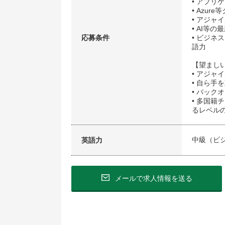
• アプ
• Azu
• アジャ
• AI等
応募条件
• ビジ
語力
【望まし
• アジャ
• 自ら手
• バック
• 多国
るレベル
中級（ビ
英語力
メールで求人情報を送る