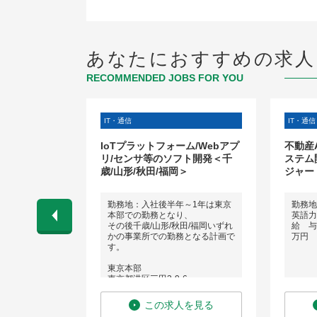
あなたにおすすめの求人
RECOMMENDED JOBS FOR YOU
IT・通信
IT・通信
ス企画・業務
IoTプラットフォーム/Webアプ
不動産
リ/センサ等のソフト開発＜千
ステム
歳/山形/秋田/福岡＞
ジャー
勤務地：入社後半年～1年は東京
勤務地
本部での勤務となり、
英語力
円 〜 3,000
その後千歳/山形/秋田/福岡いずれ
給 与：
かの事業所での勤務となる計画で
万円
す。
東京本部
東京都港区三田3-9-6
千歳事業所
を見る
この求人を見る
北海道千歳市泉沢1007-39