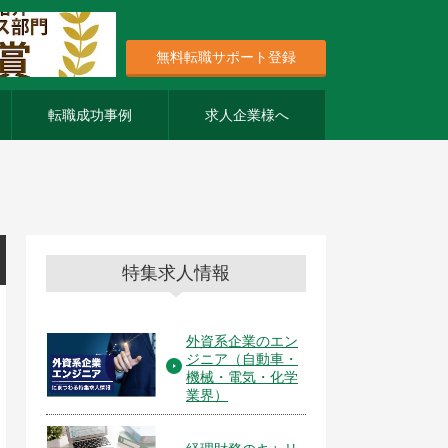
無料転職サポート登録
転職成功事例
求人企業様へ
特集求人情報
外資系企業のエン
ジニア（自動車・
機械・電気・化学
業界）