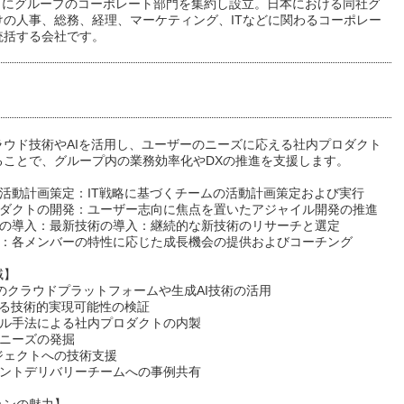
7月にグループのコーポレート部門を集約し設立。日本における同社グ
けの人事、総務、経理、マーケティング、ITなどに関わるコーポレー
統括する会社です。
ラウド技術やAIを活用し、ユーザーのニーズに応える社内プロダクト
ることで、グループ内の業務効率化やDXの推進を支援します。
の活動計画策定：IT戦略に基づくチームの活動計画策定および実行
プロダクトの開発：ユーザー志向に焦点を置いたアジャイル開発の推進
技術の導入：最新技術の導入：継続的な新技術のリサーチと選定
育成：各メンバーの特性に応じた成長機会の提供およびコーチング
域】
re等のクラウドプラットフォームや生成AI技術の活用
による技術的実現可能性の検証
イル手法による社内プロダクトの内製
ーニーズの発掘
ロジェクトへの技術支援
アントデリバリーチームへの事例共有