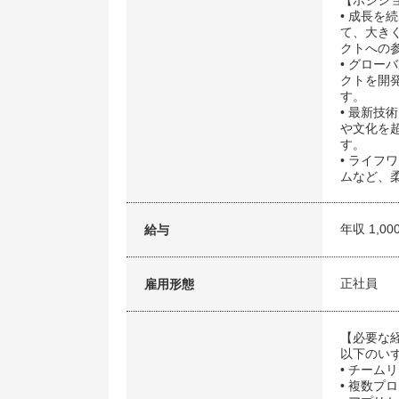
【ポジシ
• 成長を
て、大き
クトへの
• グロ
クトを開
す。
• 最新技
や文化を
す。
• ライ
ムなど、
年収 1,00
給与
正社員
雇用形態
【必要な
以下のい
• チーム
• 複数