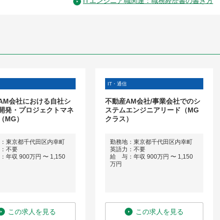
ITエンジニア職関連：職務経歴書の書き方
IT・通信
AM会社における自社シ
不動産AM会社/事業会社でのシ
開発・プロジェクトマネ
ステムエンジニアリード（MG
（MG）
クラス）
：東京都千代田区内幸町
勤務地：東京都千代田区内幸町
：不要
英語力：不要
年収 900万円 〜 1,150
給 与：年収 900万円 〜 1,150
万円
この求人を見る
この求人を見る