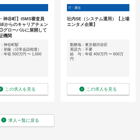
IT・通信
・神谷町】ISMS審査員
社内SE（システム運用）【上場
SEからのキャリアチェン
エンタメ企業】
◎グローバルに展開して
証機関
：神谷町駅
勤務地：東京都渋谷区
：初級（日常会話程度）
英語力：不要
年収 500万円 〜 1,000
給 与：年収 400万円 〜 600万
円
この求人を見る
この求人を見る
求人一覧に戻る