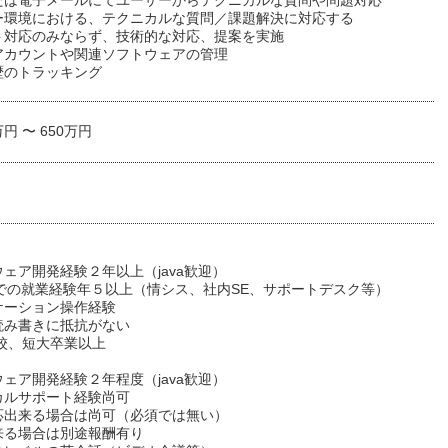
たは電子メールにてユーザーからテクニカルな質問や問題対応
ー環境における、テクニカルな質問／課題解決に対応する
ト対応のみならず、技術的な対応、提案を実施
アカウントや関連ソフトウェアの管理
歴のトラッキング
万円 〜 650万円
ェア開発経験２年以上（java歓迎）
務での就業経験年５以上（情シス、社内SE、サポートデスク等）
ケーション操作経験
読み書きに抵抗がない
学校、短大卒業以上
ェア開発経験２年程度（java歓迎）
カルサポート経験尚可
応出来る場合は尚可（必須では無い）
来る場合は別途報酬有り