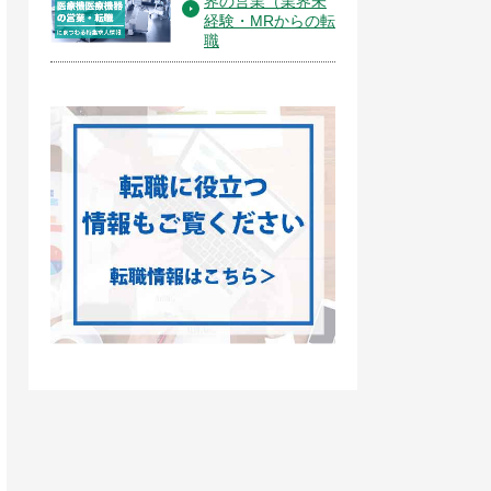
界の営業（業界未
経験・MRからの転
職