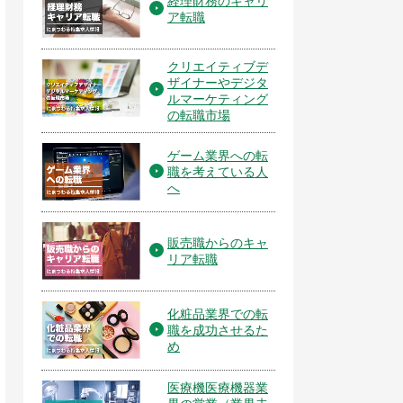
経理財務のキャリ
ア転職
クリエイティブデ
ザイナーやデジタ
ルマーケティング
の転職市場
ゲーム業界への転
職を考えている人
へ
販売職からのキャ
リア転職
化粧品業界での転
職を成功させるた
め
医療機医療機器業