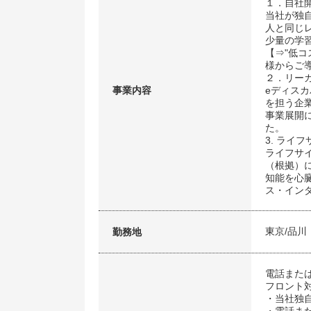
１．自社開
当社が独
人と同じ
少量の学
【⇒"低コ
様からご
２．リー
事業内容
eディス
を担う企
事業展開
た。
3. ライ
ライフサ
（根拠）
知能を心
ス・イン
東京/品川
勤務地
電話また
フロント
・当社独