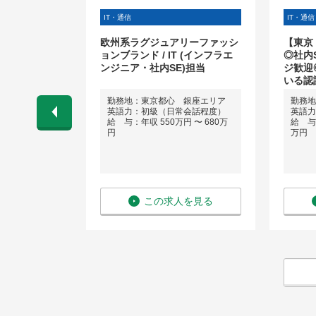
IT・通信
IT・通信
ジニア【上場
欧州系ラグジュアリーファッシ
【東京
業界歓迎
ョンブランド / IT (インフラエ
◎社内
ンジニア・社内SE)担当
ジ歓迎
いる認
勤務地：東京都心 銀座エリア
勤務地
英語力：初級（日常会話程度）
英語力
 〜 950万
給 与：年収 550万円 〜 680万
給 与：
円
万円
を見る
この求人を見る