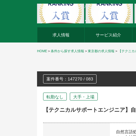
外資系企業の転職・キャリア転職ならアージスジャパン
求人情報
サービス紹介
HOME
>
条件から探す求人情報
>
東京都の求人情報
>
【テクニカ
案件番号：147270 / 083
転勤なし
大手・上場
【テクニカルサポートエンジニア】自
自然言語