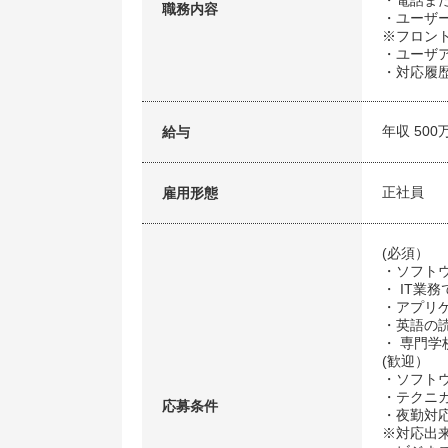
・電話ま
職務内容
・ユーザ
※フロン
・ユーザ
・対応履
年収 500
給与
正社員
雇用形態
(必須）
・ソフトウ
・ IT業
・アプリ
・英語の
・ 専門
(歓迎）
・ソフトウ
・テクニ
応募条件
・夜勤対
※対応出