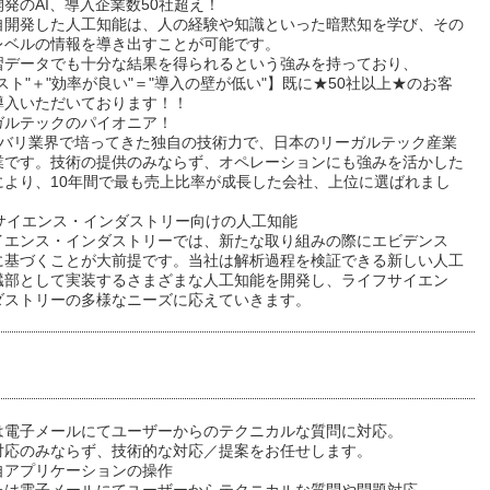
発のAI、導入企業数50社超え！
自開発した人工知能は、人の経験や知識といった暗黙知を学び、その
レベルの情報を導き出すことが可能です。
習データでも十分な結果を得られるという強みを持っており、
スト"＋"効率が良い"＝"導入の壁が低い"】既に★50社以上★のお客
導入いただいております！！
ガルテックのパイオニア！
カバリ業界で培ってきた独自の技術力で、日本のリーガルテック産業
業です。技術の提供のみならず、オペレーションにも強みを活かした
により、10年間で最も売上比率が成長した会社、上位に選ばれまし
フサイエンス・インダストリー向けの人工知能
イエンス・インダストリーでは、新たな取り組みの際にエビデンス
に基づくことが大前提です。当社は解析過程を検証できる新しい人工
臓部として実装するさまざまな人工知能を開発し、ライフサイエン
ダストリーの多様なニーズに応えていきます。
は電子メールにてユーザーからのテクニカルな質問に対応。
対応のみならず、技術的な対応／提案をお任せします。
自アプリケーションの操作