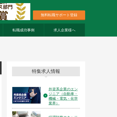
無料転職サポート登録
転職成功事例
求人企業様へ
特集求人情報
外資系企業のエン
ジニア（自動車・
機械・電気・化学
業界）