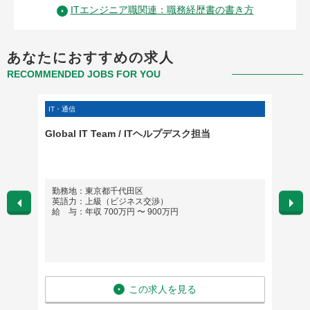
ITエンジニア職関連：職務経歴書の書き方
あなたにおすすめの求人
RECOMMENDED JOBS FOR YOU
IT・通信
IT・通信
ジニア
Global IT Team / ITヘルプデスク担当
社内S
ジェン
勤務地：東京都千代田区
勤務
英語力：上級（ビジネス交渉）
英語
給 与：年収 700万円 〜 900万円
給 与
この求人を見る