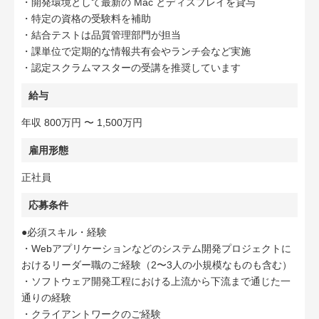
・開発環境として最新の Mac とディスプレイを貸与
・特定の資格の受験料を補助
・結合テストは品質管理部門が担当
・課単位で定期的な情報共有会やランチ会など実施
・認定スクラムマスターの受講を推奨しています
給与
年収 800万円 〜 1,500万円
雇用形態
正社員
応募条件
●必須スキル・経験
・Webアプリケーションなどのシステム開発プロジェクトに
おけるリーダー職のご経験（2〜3人の小規模なものも含む）
・ソフトウェア開発工程における上流から下流まで通じた一
通りの経験
・クライアントワークのご経験