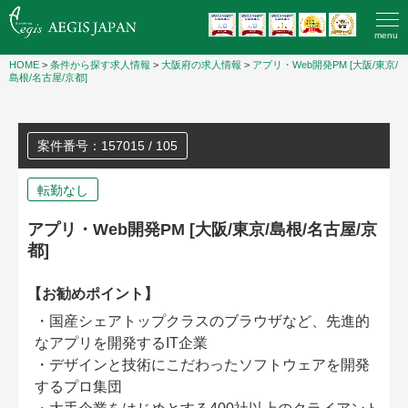
menu
HOME
>
条件から探す求人情報
>
大阪府の求人情報
>
アプリ・Web開発PM [大阪/東京/
島根/名古屋/京都]
案件番号：157015 / 105
転勤なし
アプリ・Web開発PM [大阪/東京/島根/名古屋/京
都]
【お勧めポイント】
・国産シェアトップクラスのブラウザなど、先進的
なアプリを開発するIT企業
・デザインと技術にこだわったソフトウェアを開発
するプロ集団