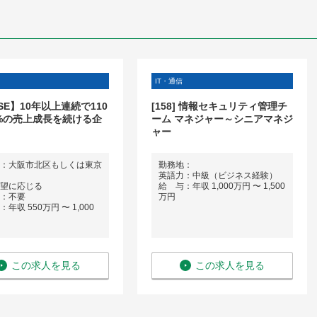
IT・通信
SE】10年以上連続で110
[158] 情報セキュリティ管理チ
0%の売上成長を続ける企
ーム マネジャー～シニアマネジ
ャー
：大阪市北区もしくは東京
勤務地：
英語力：中級（ビジネス経験）
望に応じる
給 与：年収 1,000万円 〜 1,500
：不要
万円
年収 550万円 〜 1,000
この求人を見る
この求人を見る