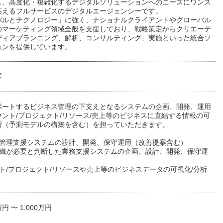
し、高度化・複雑化するデジタルソリューションへのニーズにワンス
応えるフルサービスのデジタルエージェンシーです。
バルとテクノロジー」に強く、ナショナルクライアントやグローバル
のマーケティング領域全般を支援しており、戦略策定からクリエーテ
ディアプランニング、解析、コンサルティング、実施といった統合ソ
ョンを提供しています。
区
ポートするビジネス管理の下支えとなるシステムの企画、開発、運用
ント/プロジェクト/リソース/売上等のビジネスに直結する情報の可
析（予測モデルの構築を含む）を担っていただきます。
ス管理支援システムの設計、開発、保守運用（改善提案含む）
組織が必要と判断した業務支援システムの企画、設計、開発、保守運
ト/プロジェクト/リソースや売上等のビジネスデータの可視化/分析
万円 〜 1,000万円