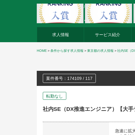
外資系企業の転職・キャリア転職ならアージスジャパン
求人情報
サービス紹介
HOME
>
条件から探す求人情報
>
東京都の求人情報
>
社内SE（
案件番号：174109 / 117
転勤なし
社内SE（DX推進エンジニア）【大
急速に拡