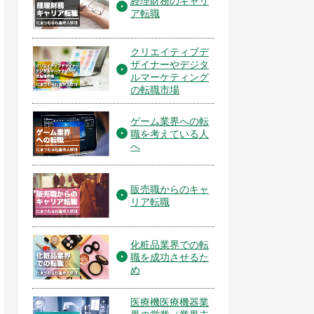
経理財務のキャリ
ア転職
クリエイティブデ
ザイナーやデジタ
ルマーケティング
の転職市場
ゲーム業界への転
職を考えている人
へ
販売職からのキャ
リア転職
化粧品業界での転
職を成功させるた
め
医療機医療機器業