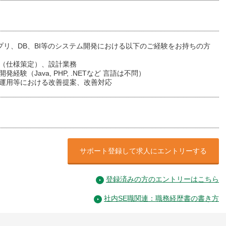
プリ、DB、BI等のシステム開発における以下のご経験をお持ちの方
義（仕様策定）、設計業務
発経験（Java, PHP, .NETなど 言語は不問）
ム運用等における改善提案、改善対応
サポート登録して求人にエントリーする
登録済みの方のエントリーはこちら
社内SE職関連：職務経歴書の書き方