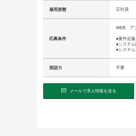
正社員
雇用形態
WEB、ア
応募条件
●要件定
●システム開
●システ
不要
英語力
メールで求人情報を送る