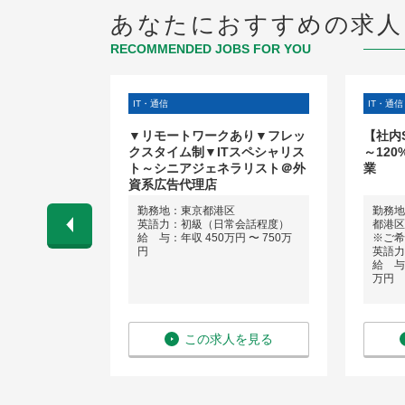
あなたにおすすめの求人
RECOMMENDED JOBS FOR YOU
IT・通信
IT・通信
M ※フルリ
▼リモートワークあり▼フレッ
【社内
クスタイム制▼ITスペシャリス
～12
ト～シニアジェネラリスト＠外
業
資系広告代理店
区
勤務地：東京都港区
勤務地
英語力：初級（日常会話程度）
都港区
給 与：年収 450万円 〜 750万
※ご希
 〜 800万
円
英語力
給 与：
万円
を見る
この求人を見る