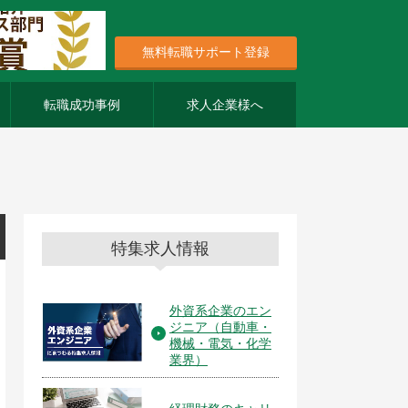
無料転職サポート登録
転職成功事例
求人企業様へ
特集求人情報
外資系企業のエン
ジニア（自動車・
機械・電気・化学
業界）