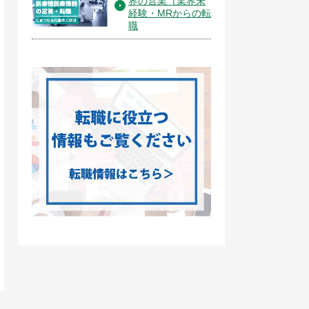
界の営業（業界未
経験・MRからの転
職