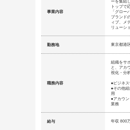
ーを集結
トップで
事業内容
「グロー
ブランド
ィブ、メ
リューシ
東京都港
勤務地
組織をサ
と、アカウ
視化・分
職務内容
●ビジネ
●その他
用
●アカウン
業務
年収 800
給与