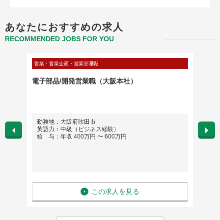
あなたにおすすめの求人
RECOMMENDED JOBS FOR YOU
営業・営業企画・営業管理職
営業・営
イズセ
電子部品/開発営業職（大阪本社）
【化粧
語が活
勤務地：大阪府吹田市
勤務
英語力：中級（ビジネス経験）
英語
給 与：年収 400万円 〜 600万円
給 与
この求人を見る