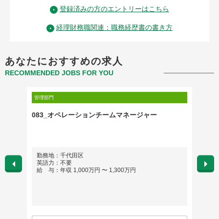
登録済みの方のエントリーはこちら
経理財務職関連：職務経歴書の書き方
あなたにおすすめの求人
RECOMMENDED JOBS FOR YOU
管理部門
管理部門
083_オペレーションチームマネージャー
083
勤務地：千代田区
勤務
英語力：不要
英語
給 与：年収 1,000万円 〜 1,300万円
給 与