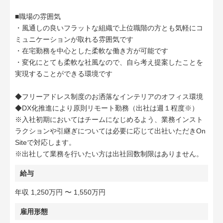
■職場の雰囲気
・風通しの良いフラットな組織で上位職階の方とも気軽にコ
ミュニケーションが取れる雰囲気です
・在宅勤務を中心とした柔軟な働き方が可能です
・変化にとても柔軟な社風なので、自ら考え提案したことを
実現することができる環境です
◆フリーアドレス制度のお洒落なインテリアのオフィス環境
◆DX化推進により原則リモート勤務（出社は週１程度※）
※入社初期においてはチームになじめるよう、業務インスト
ラクションや引継ぎについては必要に応じて出社いただきOn
Siteで対応します。
※出社して業務を行いたい方は出社回数制限はありません。
給与
年収 1,250万円 〜 1,550万円
雇用形態