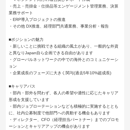
・売上・売掛金・仕掛品等エンゲージメント管理業務、決算
業務サポート
・ERP導入プロジェクトの推進
・その他 DX推進、経理部門共通業務、事業分析・報告
■ポジションの魅力
・新しいことに挑戦できる組織の風土があり、一般的な外資
と異なりJapan自ら企画できる自由があります
・グローバルネットワークの中での海外とのコミュニケーシ
ョン
・企業成長のフェーズに大きく関与(過去5年10%超成長)
■キャリアパス
・部内・部外を問わず、各人の希望や適性に応じたキャリア
形成を支援しています
・部内ジョブローテーションなども積極的に実施するととも
に、社内公募制度で他部門への異動する機会もあります
・ディレクター、CFO（経理担当パートナー）までのプロモ
ーションとキャリアアップの機会があります