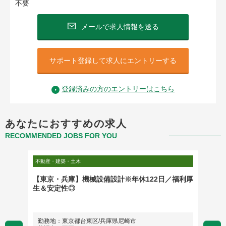
不要
メールで求人情報を送る
サポート登録して求人にエントリーする
登録済みの方のエントリーはこちら
あなたにおすすめの求人
RECOMMENDED JOBS FOR YOU
不動産・建築・土木
不動産・
東証プ
【東京・兵庫】機械設備設計※年休122日／福利厚
不動産
生＆安定性◎
定】ポ
勤務地：東京都台東区/兵庫県尼崎市
勤務