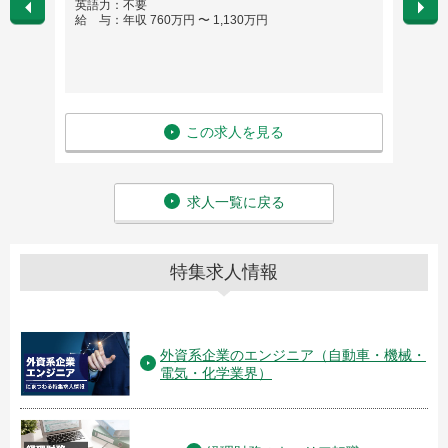
英語力：不要
英語
給 与：年収 760万円 〜 1,130万円
給 与
この求人を見る
求人一覧に戻る
特集求人情報
外資系企業のエンジニア（自動車・機械・
電気・化学業界）