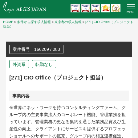
menu
HOME
>
条件から探す求人情報
>
東京都の求人情報
>
[271] CIO Office（プロジェクト
担当）
案件番号：166209 / 083
外資系
転勤なし
[271] CIO Office（プロジェクト担当）
事業内容
全世界にネットワークを持つコンサルティングファーム。グ
ループ内の主要事業法人のコーポレート機能、管理業務を担
っています。管理業務の更なる集約を通じた業務品質及び生
産性の向上、クライアントにサービスを提供するプロフェッ
ショナルへのサポートの拡充、グループ内の相互連携促進、