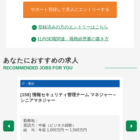
サポート登録して求人にエントリーする
登録済みの方のエントリーはこちら
社内SE職関連：職務経歴書の書き方
あなたにおすすめの求人
RECOMMENDED JOBS FOR YOU
IT・通信
IT・通信
[158] 情報セキュリティ管理チーム マネジャー～
社内S
シニアマネジャー
勤務地：
勤務
英語力：中級（ビジネス経験）
英語
給 与：年収 1,000万円 〜 1,500万円
給 与