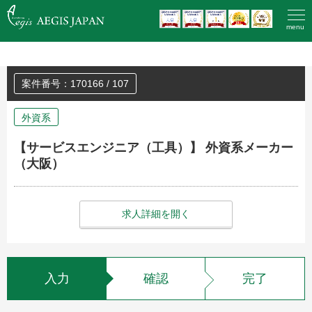
HOME
>
登録済みの方のエントリー
menu
案件番号：170166 / 107
外資系
【サービスエンジニア（工具）】 外資系メーカー
（大阪）
求人詳細を開く
入力
確認
完了