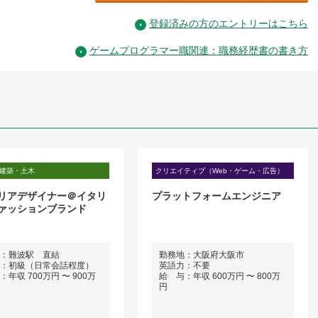
登録済みの方のエントリーはこちら
ゲームプログラマー職関連：職務経歴書の書き方
建築・土木
クリエイティブ（Web・ゲーム・広告）
リアデザイナー＠イタリ
プラットフォームエンジニア
ァッションブランド
：難波駅 直結
勤務地：大阪府大阪市
：初級（日常会話程度）
英語力：不要
年収 700万円 〜 900万
給 与：年収 600万円 〜 800万
円