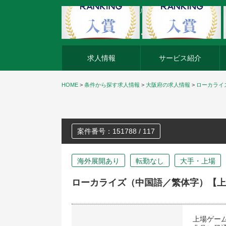
外資系企業の転職・キャリア転職ならアージスジャパン
求人情報
サービス紹介
HOME
>
条件から探す求人情報
>
大阪府の求人情報
>
ローカライ
案件番号：151788 / 117
海外展開あり
転勤なし
大手・上場
ローカライズ（中国語／繁体字）【上
上場ゲー