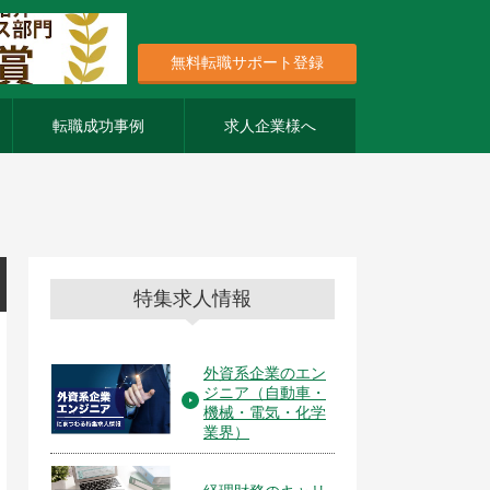
無料転職サポート登録
転職成功事例
求人企業様へ
特集求人情報
外資系企業のエン
ジニア（自動車・
機械・電気・化学
業界）