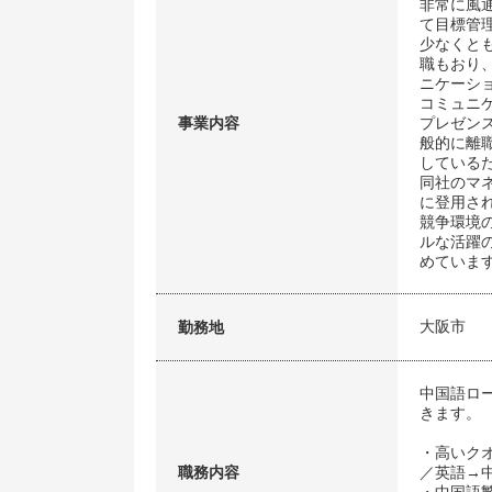
非常に風
て目標管
少なくと
職もおり
ニケーシ
コミュニ
事業内容
プレゼン
般的に離
している
同社のマ
に登用さ
競争環境
ルな活躍
めていま
大阪市
勤務地
中国語ロ
きます。
・高いク
職務内容
／英語→