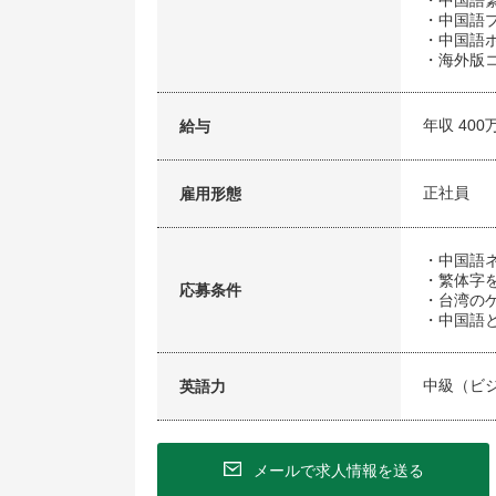
・中国語
・中国語
・中国語
・海外版
年収 400
給与
正社員
雇用形態
・中国語
・繁体字
応募条件
・台湾の
・中国語
中級（ビ
英語力
メールで求人情報を送る