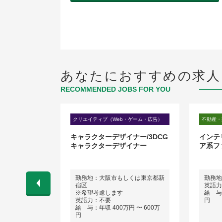
あなたにおすすめの求人
RECOMMENDED JOBS FOR YOU
・ゲーム・広告）
クリエイティブ（Web・ゲーム・広告）
不動産・
ゲームエンジ
キャラクターデザイナー/3DCG
インテ
キャラクターデザイナー
ア系フ
勤務地：大阪市もしくは東京都新
勤務地
宿区
英語力
 〜 700万
※希望考慮します
給 与：
英語力：不要
円
給 与：年収 400万円 〜 600万
円