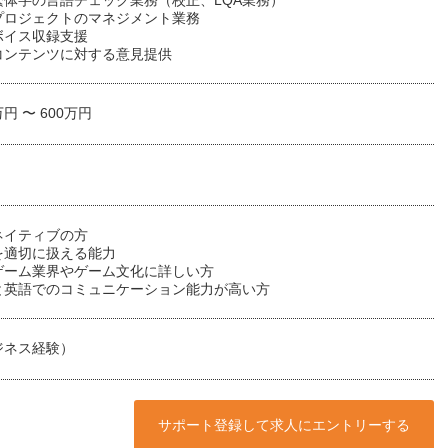
繁体字の言語チェック業務（校正、LQA業務）
プロジェクトのマネジメント業務
ボイス収録支援
コンテンツに対する意見提供
万円 〜 600万円
ネイティブの方
を適切に扱える能力
ゲーム業界やゲーム文化に詳しい方
と英語でのコミュニケーション能力が高い方
ジネス経験）
サポート登録して求人にエントリーする