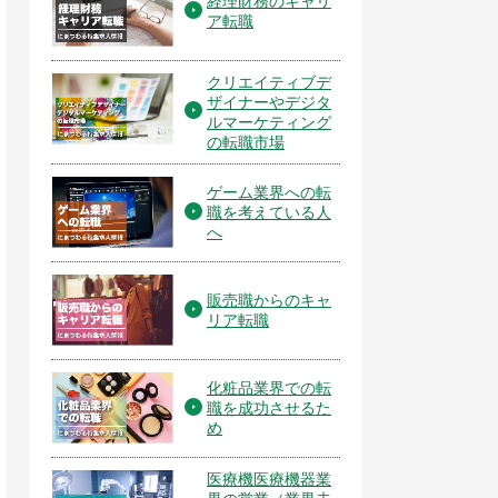
経理財務のキャリ
ア転職
クリエイティブデ
ザイナーやデジタ
ルマーケティング
の転職市場
ゲーム業界への転
職を考えている人
へ
販売職からのキャ
リア転職
化粧品業界での転
職を成功させるた
め
医療機医療機器業