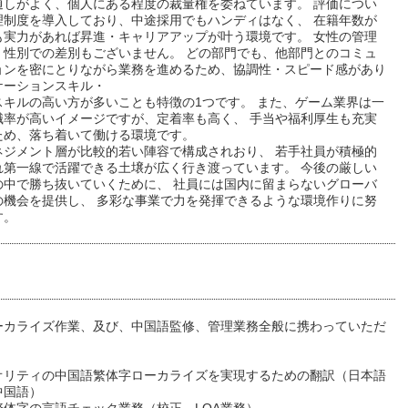
通しがよく、個人にある程度の裁量権を委ねています。 評価につい
理制度を導入しており、中途採用でもハンディはなく、 在籍年数が
も実力があれば昇進・キャリアアップが叶う環境です。 女性の管理
、性別での差別もございません。 どの部門でも、他部門とのコミュ
ョンを密にとりながら業務を進めるため、協調性・スピード感があり
ケーションスキル・
スキルの高い方が多いことも特徴の1つです。 また、ゲーム業界は一
職率が高いイメージですが、定着率も高く、 手当や福利厚生も充実
ため、落ち着いて働ける環境です。
ネジメント層が比較的若い陣容で構成されおり、 若手社員が積極的
れ第一線で活躍できる土壌が広く行き渡っています。 今後の厳しい
の中で勝ち抜いていくために、 社員には国内に留まらないグローバ
の機会を提供し、 多彩な事業で力を発揮できるような環境作りに努
す。
ーカライズ作業、及び、中国語監修、管理業務全般に携わっていただ
オリティの中国語繁体字ローカライズを実現するための翻訳（日本語
中国語）