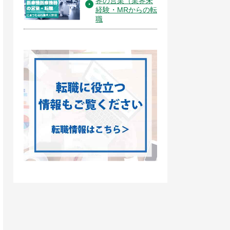
界の営業（業界未
経験・MRからの転
職