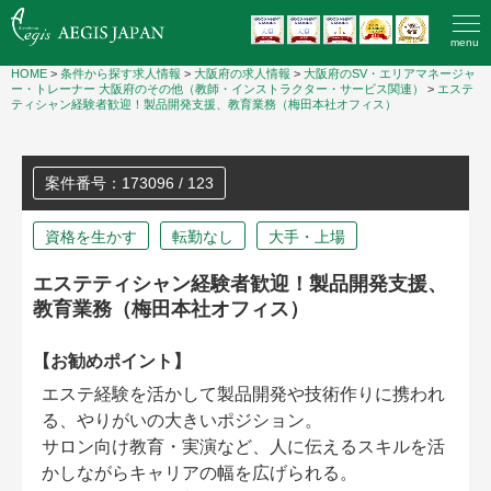
menu
HOME
>
条件から探す求人情報
>
大阪府の求人情報
>
大阪府のSV・エリアマネージャ
ー・トレーナー
大阪府のその他（教師・インストラクター・サービス関連）
>
エステ
ティシャン経験者歓迎！製品開発支援、教育業務（梅田本社オフィス）
案件番号：173096 / 123
資格を生かす
転勤なし
大手・上場
エステティシャン経験者歓迎！製品開発支援、
教育業務（梅田本社オフィス）
【お勧めポイント】
エステ経験を活かして製品開発や技術作りに携われ
る、やりがいの大きいポジション。
サロン向け教育・実演など、人に伝えるスキルを活
かしながらキャリアの幅を広げられる。