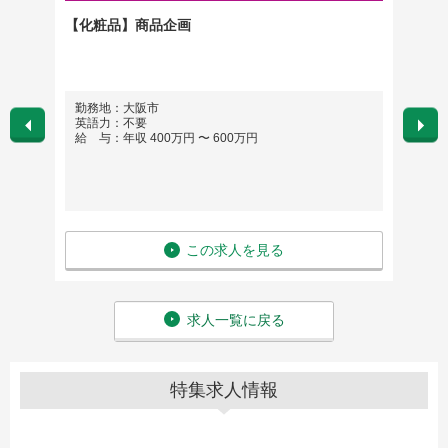
ト（梅
【化粧品】商品企画
販売ス
勤務地：大阪市
勤務
英語力：不要
英語
給 与：年収 400万円 〜 600万円
給 与
この求人を見る
求人一覧に戻る
特集求人情報