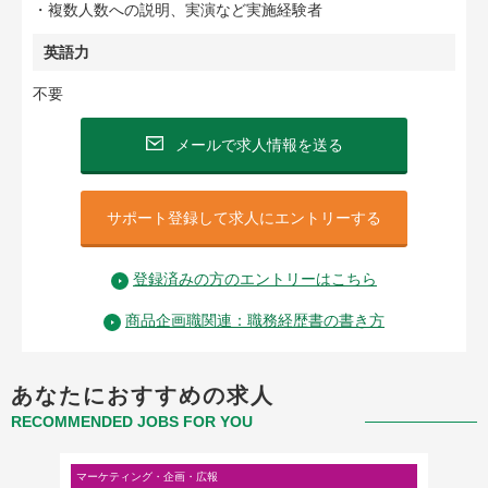
・複数人数への説明、実演など実施経験者
英語力
不要
メールで求人情報を送る
サポート登録して求人にエントリーする
登録済みの方のエントリーはこちら
商品企画職関連：職務経歴書の書き方
あなたにおすすめの求人
RECOMMENDED JOBS FOR YOU
マーケティング・企画・広報
店舗・販