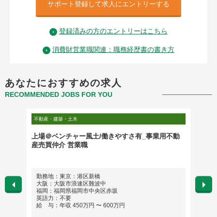
サポート登録して求人にエントリーする
登録済みの方のエントリーはこちら
消費財営業職関連：職務経歴書の書き方
あなたにおすすめの求人
RECOMMENDED JOBS FOR YOU
不動産・建築・土木
営業・営
上場＠ベンチャー風土/働きやすさ有_事業用不動
企画営
産売買仲介 営業職
勤務地：東京：港​区​新​橋​
勤務
大阪：大阪市浪速区難波中
英語
福岡：福岡県福岡市中央区赤坂
給 与
英語力：不要
給 与：年収 450万円 〜 600万円