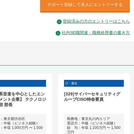
サポート登録して求人にエントリーする
登録済みの方のエントリーはこちら
社内SE職関連：職務経歴書の書き方
IT・通信
系音楽を中心としたエン
[329]サイバーセキュリティグ
メント企業】 テクノロジ
ループCISO特命要員
部 部長
：東京都渋谷区
勤務地：東京丸の内エリア
：中級（ビジネス経験）
英語力：中級（ビジネス経験）
年収 1,000万円 〜 1,500
給 与：年収 1,100万円 〜 1,500
万円