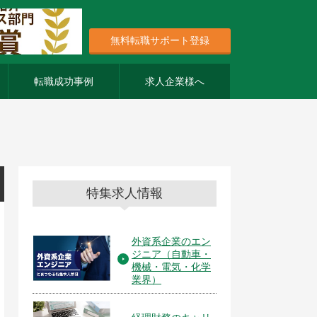
無料転職サポート登録
転職成功事例
求人企業様へ
特集求人情報
外資系企業のエン
ジニア（自動車・
機械・電気・化学
業界）