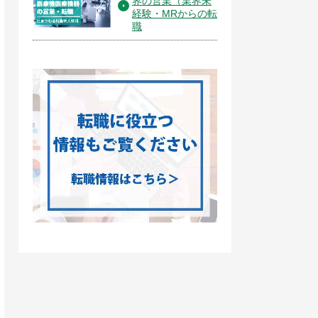
界の営業（業界未
経験・MRからの転
職