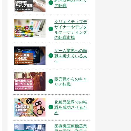
経理財務のキャリ
ア転職
クリエイティブデ
ザイナーやデジタ
ルマーケティング
の転職市場
ゲーム業界への転
職を考えている人
へ
販売職からのキャ
リア転職
化粧品業界での転
職を成功させるた
め
医療機医療機器業