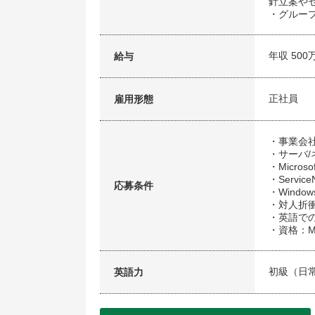
針立案や
・グルー
年収 500
給与
正社員
雇用形態
・事業会
・サーバ/
・Micro
・Servi
応募条件
・Wind
・対人折
・英語で
・資格：M
初級（日
英語力