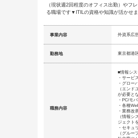
（現状週2回程度のオフィス出勤）やフ
る職場です▼ITILの資格や知識が活かせ
外資系広
事業内容
東京都港
勤務地
■情報シ
・サービ
・グロー
（エンド
が必要と
・PC/モ
・各種W
職務内容
・業務改
（情報シ
ジェクト
・セキュ
（グルー