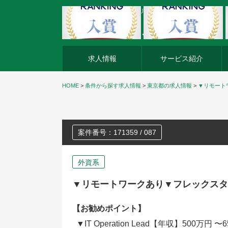
外資系企業の転職・キャリア転職ならアージスジャパン
求人情報
サービス紹介
HOME
>
条件から探す求人情報
>
東京都の求人情報
>
▼リモート
案件番号：171359 / 087
外資系
▼リモートワークあり▼フレックスタ
【お勧めポイント】
▼IT Operation Lead【年収】5