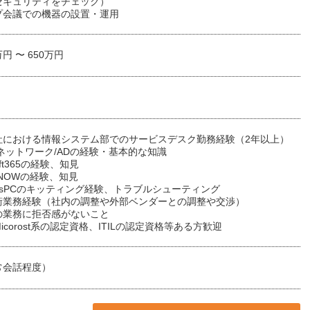
セキュリティをチェック）
プ会議での機器の設置・運用
万円 〜 650万円
社における情報システム部でのサービスデスク勤務経験（2年以上）
ネットワーク/ADの経験・基本的な知識
soft365の経験、知見
ceNOWの経験、知見
owsPCのキッティング経験、トラブルシューティング
衝業務経験（社内の調整や外部ベンダーとの調整や交渉）
の業務に拒否感がないこと
icorost系の認定資格、ITILの認定資格等ある方歓迎
常会話程度）