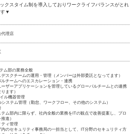
レックスタイム制を導入しておりワークライフバランスがとれ
ます▼
告代理店
区
ステム部の業務全般
スデスクチームの運用・管理（メンバーは外部委託となってます）
バルチームへのエスカレーション・連携
ユーザーアプリケーションを管理しているグローバルチームとの連携
なります）
バイル機器管理
ebシステム管理（勤怠、ワークフロー、その他のシステム）
善
ステム部内に限らず、社内全般の業務をITの観点で改善提案し、プロ
を推進）
リティ管理
プ内のセキュリティ事務局の一担当として、IT分野のセキュリティ方