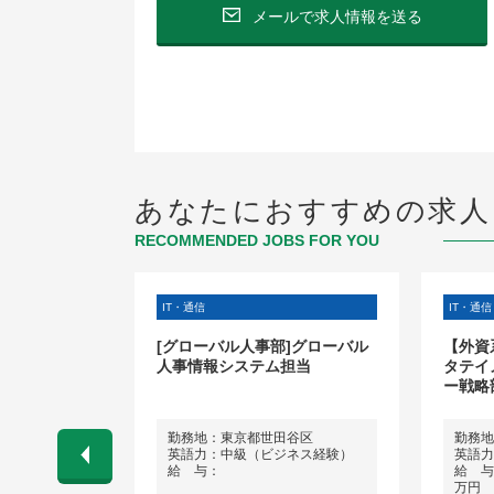
メールで求人情報を送る
あなたにおすすめの求人
RECOMMENDED JOBS FOR YOU
・ゲーム・広告）
IT・通信
IT・通信
[グローバル人事部]グローバル
【外資
人事情報システム担当
タテイ
ー戦略
くは東京都新
勤務地：東京都世田谷区
勤務地
英語力：中級（ビジネス経験）
英語力
給 与：
給 与：
万円