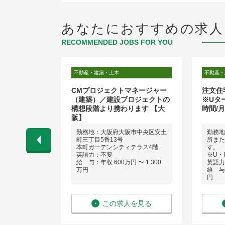
あなたにおすすめの求人
RECOMMENDED JOBS FOR YOU
不動産・建築・土木
不動産・
CMプロジェクトマネージャー
注文住
（建築）／建設ブロジェクトの
※Uタ
構想段階より携わります 【大
時間/
阪】
町）、大阪、
勤務地：大阪府大阪市中央区安土
勤務地
他 全国の事業
町三丁目5番13号
所また
本町ガーデンシティテラス4階
す。
採用は行って
英語力：不要
※U・
承ください
給 与：年収 600万円 〜 1,300
英語力
万円
給 与：
円
円
を見る
この求人を見る