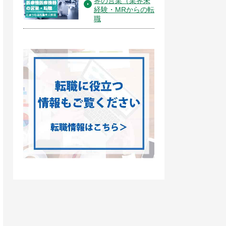
界の営業（業界未
経験・MRからの転
職