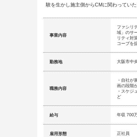
験を生かし施主側からCMに関わってい
ファシリ
域」のサ
事業内容
リティ対策
コープを
大阪市中
勤務地
・自社が
画の段階
職務内容
・スケジ
ど
年収 700
給与
正社員
雇用形態