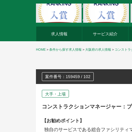
外資系企業の転職・キャリア転職ならアージスジャパン
求人情報
サービス紹介
HOME
>
条件から探す求人情報
>
大阪府の求人情報
>
コンストラ
案件番号：159459 / 102
大手・上場
コンストラクションマネージャー：プ
【お勧めポイント】
独自のサービスである総合ファシリティ