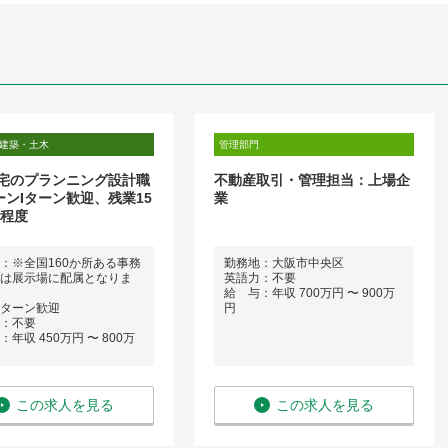
建築・土木
管理部門
宅のプランニング設計職
不動産取引・管理担当：上場企
ーンIターン歓迎、残業15
業
月程度
：※全国160か所ある事務
勤務地：大阪市中央区
は展示場に配属となりま
英語力：不要
給 与：年収 700万円 〜 900万
Iターン歓迎
円
：不要
年収 450万円 〜 800万
この求人を見る
この求人を見る