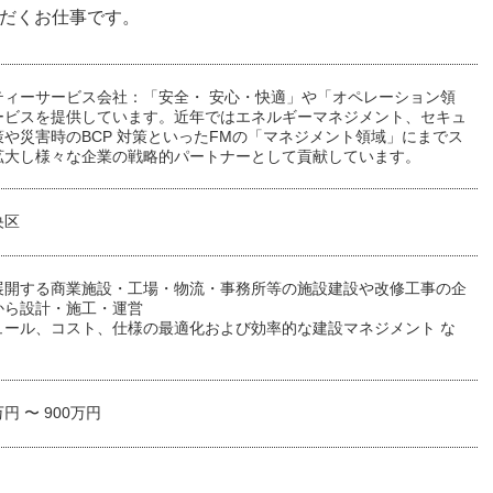
ただくお仕事です。
ティーサービス会社：「安全・ 安心・快適」や「オペレーション領
ービスを提供しています。近年ではエネルギーマネジメント、セキュ
や災害時のBCP 対策といったFMの「マネジメント領域」にまでス
拡大し様々な企業の戦略的パートナーとして貢献しています。
央区
展開する商業施設・工場・物流・事務所等の施設建設や改修工事の企
から設計・施工・運営
ュール、コスト、仕様の最適化および効率的な建設マネジメント な
万円 〜 900万円