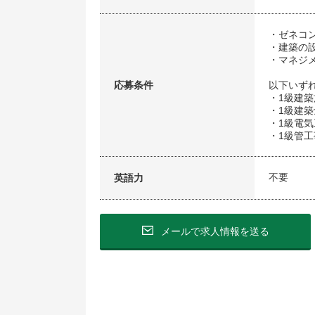
・ゼネコ
・建築の
・マネジ
応募条件
以下いず
・1級建
・1級建築
・1級電
・1級管
不要
英語力
メールで求人情報を送る