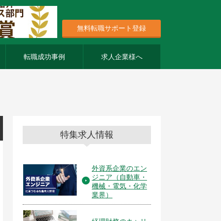
無料転職サポート登録
転職成功事例
求人企業様へ
特集求人情報
外資系企業のエン
ジニア（自動車・
機械・電気・化学
業界）