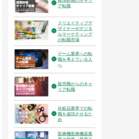
経理財務のキャリ
ア転職
クリエイティブデ
ザイナーやデジタ
ルマーケティング
の転職市場
ゲーム業界への転
職を考えている人
へ
販売職からのキャ
リア転職
化粧品業界での転
職を成功させるた
め
医療機医療機器業