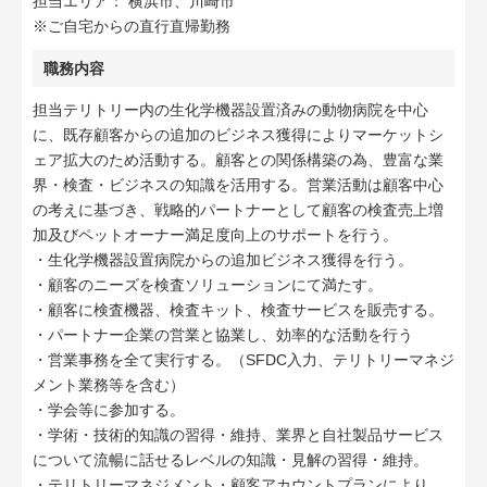
担当エリア： 横浜市、川崎市
※ご自宅からの直行直帰勤務
職務内容
担当テリトリー内の生化学機器設置済みの動物病院を中心
に、既存顧客からの追加のビジネス獲得によりマーケットシ
ェア拡大のため活動する。顧客との関係構築の為、豊富な業
界・検査・ビジネスの知識を活用する。営業活動は顧客中心
の考えに基づき、戦略的パートナーとして顧客の検査売上増
加及びペットオーナー満足度向上のサポートを行う。
・生化学機器設置病院からの追加ビジネス獲得を行う。
・顧客のニーズを検査ソリューションにて満たす。
・顧客に検査機器、検査キット、検査サービスを販売する。
・パートナー企業の営業と協業し、効率的な活動を行う
・営業事務を全て実行する。（SFDC入力、テリトリーマネジ
メント業務等を含む）
・学会等に参加する。
・学術・技術的知識の習得・維持、業界と自社製品サービス
について流暢に話せるレベルの知識・見解の習得・維持。
・テリトリーマネジメント・顧客アカウントプランにより、