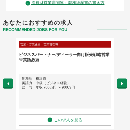
消費財営業職関連：職務経歴書の書き方
あなたにおすすめの求人
RECOMMENDED JOBS FOR YOU
営業・営業企画・営業管理職
メディカ
★電子部
ビジネスパートナー/ディーラー向け販売戦略営業
【業界
※英語必須
神奈川
ー)
勤務地：横浜市
勤務
英語力：中級（ビジネス経験）
※自
給 与：年収 700万円 〜 900万円
＜所属
英語
給 与
この求人を見る