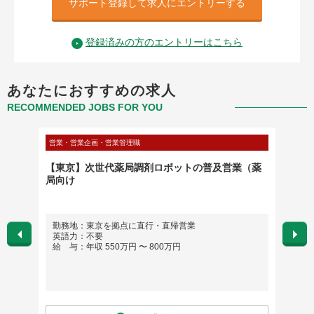
サポート登録して求人にエントリーする
登録済みの方のエントリーはこちら
あなたにおすすめの求人
RECOMMENDED JOBS FOR YOU
営業・営業企画・営業管理職
コンサル
地区
【東京】次世代薬局調剤ロボットの普及営業（薬
審査員
局向け
グロー
勤務地：東京を拠点に直行・直帰営業
勤務
英語力：不要
テレ
給 与：年収 550万円 〜 800万円
英語
給 与