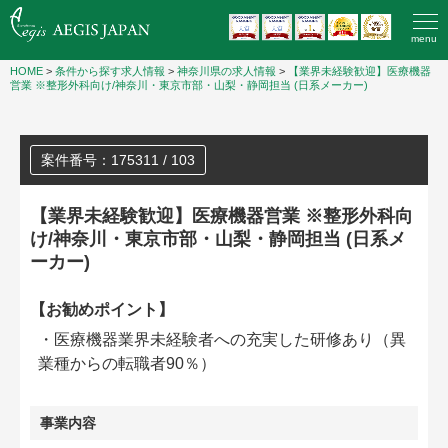
menu
HOME
>
条件から探す求人情報
>
神奈川県の求人情報
>
【業界未経験歓迎】医療機器
営業 ※整形外科向け/神奈川・東京市部・山梨・静岡担当 (日系メーカー)
案件番号：175311 / 103
【業界未経験歓迎】医療機器営業 ※整形外科向
け/神奈川・東京市部・山梨・静岡担当 (日系メ
ーカー)
【お勧めポイント】
・医療機器業界未経験者への充実した研修あり（異
業種からの転職者90％）
事業内容