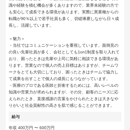
識や経験を積む機会が多くありますので、業界未経験の方で
も安心して成長できる環境があります。実際に異業種からの
転職が90％以上で若手社員も多く、切磋琢磨しながら日々成
長し、活躍しています。
＜魅力＞
・当社ではコミュニケーションを重視しています。面倒見の
の良い先輩社員が多く、会社としても1on1制度を取り入れて
おり、困ったときは先輩や上司に気軽に相談できる環境があ
ります。営業なので個人の売上目標はありますが、チームワ
ークをとても大切にしており、困ったときはチームで協力し
て成果を出すことで個人の成長にもつながっています。
・医療のプロである医師と折衝するためには、高いレベルの
知識や営業力が求められますが、その分、顧客のニーズに応
えられたとき、直接感謝の言葉をかけられたときは大きなや
りがいと社会貢献性の高さを肌で感じることができます。
給与
年収 400万円 〜 600万円