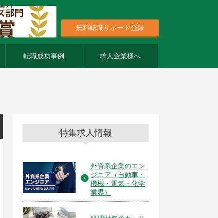
無料転職サポート登録
転職成功事例
求人企業様へ
特集求人情報
外資系企業のエン
ジニア（自動車・
機械・電気・化学
業界）