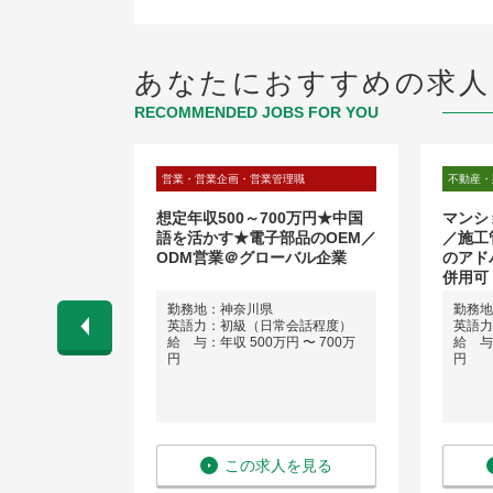
あなたにおすすめの求人
RECOMMENDED JOBS FOR YOU
理職
営業・営業企画・営業管理職
不動産・
/シェアオフィ
想定年収500～700万円★中国
マンシ
TLクラス】
語を活かす★電子部品のOEM／
／施工
ODM営業＠グローバル企業
のアド
併用可
よって異なり
勤務地：神奈川県
勤務地
英語力：初級（日常会話程度）
英語力
給 与：年収 500万円 〜 700万
給 与：
駅周辺
円
円
勤務（直行直
屋～沖縄まで
談可能です。
会話程度）
 〜 1,000
を見る
この求人を見る