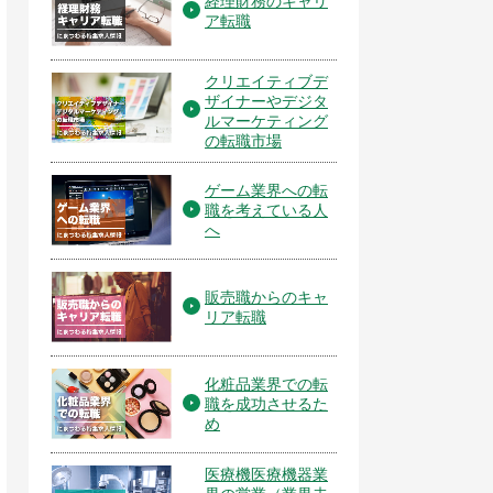
経理財務のキャリ
ア転職
クリエイティブデ
ザイナーやデジタ
ルマーケティング
の転職市場
ゲーム業界への転
職を考えている人
へ
販売職からのキャ
リア転職
化粧品業界での転
職を成功させるた
め
医療機医療機器業