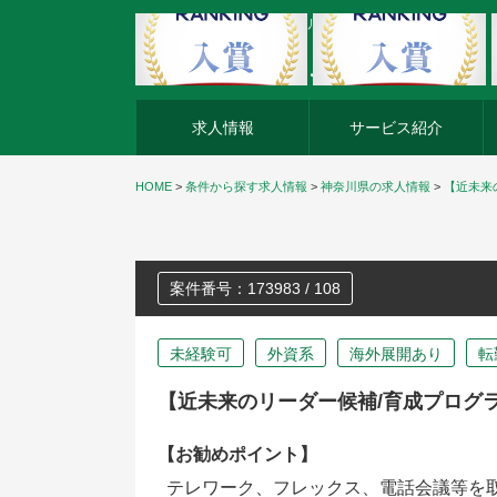
外資系企業の転職・キャリア転職ならアージスジャパン
求人情報
サービス紹介
HOME
>
条件から探す求人情報
>
神奈川県の求人情報
>
【近未来
案件番号：173983 / 108
未経験可
外資系
海外展開あり
転
【近未来のリーダー候補/育成プログ
【お勧めポイント】
テレワーク、フレックス、電話会議等を