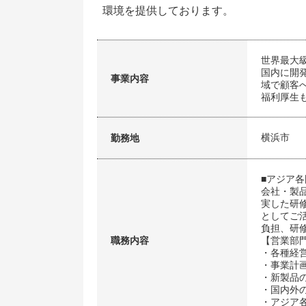
環境を提供しております。
世界最大
国内に開
事業内容
域で顧客
福利厚生
横浜市
勤務地
■アジア
会社・製
実した研
としてご
負担、研
職務内容
【営業部
・各種経
・事業計
・新製品
・国内外
・アジア