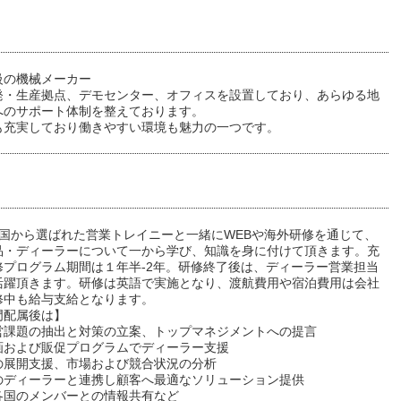
級の機械メーカー
発・生産拠点、デモセンター、オフィスを設置しており、あらゆる地
へのサポート体制を整えております。
も充実しており働きやすい環境も魅力の一つです。
各国から選ばれた営業トレイニーと一緒にWEBや海外研修を通じて、
品・ディーラーについて一から学び、知識を身に付けて頂きます。充
修プログラム期間は１年半-2年。研修終了後は、ディーラー営業担当
活躍頂きます。研修は英語で実施となり、渡航費用や宿泊費用は会社
修中も給与支給となります。
門配属後は】
営課題の抽出と対策の立案、トップマネジメントへの提言
画および販促プログラムでディーラー支援
の展開支援、市場および競合状況の分析
のディーラーと連携し顧客へ最適なソリューション提供
各国のメンバーとの情報共有など