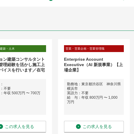
建築・土木
営業・営業企画・営業管理職
ョン建築コンサルタント
Enterprise Account
管理経験を活かし施工上
Executive（AI 新規事業）【上
バイスを行います／在宅
場企業】
：
勤務地：東京都渋谷区 神奈川県
：不要
横浜市
年収 500万円 〜 700万
英語力：不要
給 与：年収 800万円 〜 1,000
万円
この求人を見る
この求人を見る