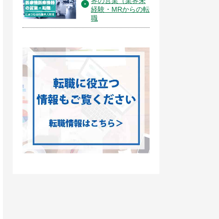
界の営業（業界未
経験・MRからの転
職