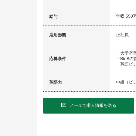
年収 550
給与
正社員
雇用形態
・大学卒
応募条件
・BtoB
・英語ビ
中級（ビ
英語力
メールで求人情報を送る