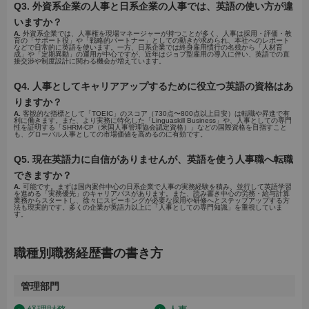
Q3. 外資系企業の人事と日系企業の人事では、英語の使い方が違
いますか？
A.
外資系企業では、人事権を現場マネージャーが持つことが多く、人事は採用・評価・教
育の「サポート役」や「戦略的パートナー」としての動きが求められ、本社へのレポート
などで日常的に英語を使います。一方、日系企業では終身雇用慣行の名残から「人材育
成」や「定期異動」の運用が中心ですが、近年はジョブ型雇用の導入に伴い、英語での直
接交渉や制度設計に関わる機会が増えています。
Q4. 人事としてキャリアアップするために役立つ英語の資格はあ
りますか？
A.
客観的な指標として「TOEIC」のスコア（730点〜800点以上目安）は転職や昇進で有
利に働きます。また、より実務に特化した「Linguaskill Business」や、人事としての専門
性を証明する「SHRM-CP（米国人事管理協会認定資格）」などの国際資格を目指すこと
も、グローバル人事としての市場価値を高めるのに有効です。
Q5. 現在英語力に自信がありませんが、英語を使う人事職へ転職
できますか？
A.
可能です。まずは国内案件中心の日系企業で人事の実務経験を積み、並行して英語学習
を進める「実務優先」のキャリアパスがあります。また、読み書き中心の労務・給与計算
業務からスタートし、徐々にスピーキングが必要な採用や研修へとステップアップする方
法も現実的です。多くの企業が英語力以上に「人事としての専門知識」を重視していま
す。
職種別職務経歴書の書き方
管理部門