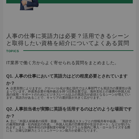
人事の仕事に英語力は必要？活用できるシーン
と取得したい資格を紹介についてよくある質問
IT業界で働く方からよく寄せられる質問をまとめました。
Q1. 人事の仕事において英語力はどの程度必要とされています
か？
A.
企業形態によりますが、グローバル化が進む現代では人事部門でも英語力の重要性が高
まっています。外資系企業や海外拠点を持つ日系企業では、海外支社との連携や外国人社
員の採用・サポートのためにビジネスレベル以上の英語力が必須となるシーンが増えてい
ます。英語力があることで、キャリアの選択肢が大きく広がります。
Q2. 人事担当者が実際に英語を活用するのはどのような場面です
か？
A.
主に「外国人候補者の採用・面接」「海外拠点スタッフとの情報共有や会議」「英語で
の雇用契約書・社内規定の作成」「外国人社員の労務管理や生活サポート」などが挙げら
れます。また、海外本社の評価制度や研修プログラムを国内に導入・ローカライズする際
にも、正確な読解力とコミュニケーション能力が必要になります。