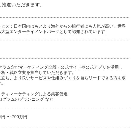
し推進いただきます。
ービス：日本国内はもとより海外からの旅行者にも人気が高い、世界
る大型エンターテイメントパークとして認知されています。
ログラム含むマーケティング全般・公式サイトや公式アプリを活用し
分析・戦略立案を担当していただきます。
に立ち、より良いサービスや仕組みづくりを自らリードできる方を求
す。
リティマーケティングによる集客促進
ログラムのプランニング など
万円 〜 700万円