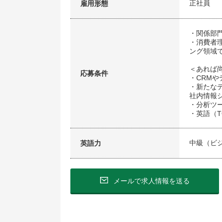
正社員
雇用形態
・関係部
・消費者
ング領域
＜あれば
応募条件
・CRM
・新たな
社内情報
・分析ツ
・英語（T
中級（ビ
英語力
メールで求人情報を送る