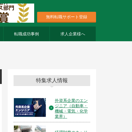
無料転職サポート登録
転職成功事例
求人企業様へ
特集求人情報
外資系企業のエン
ジニア（自動車・
機械・電気・化学
業界）