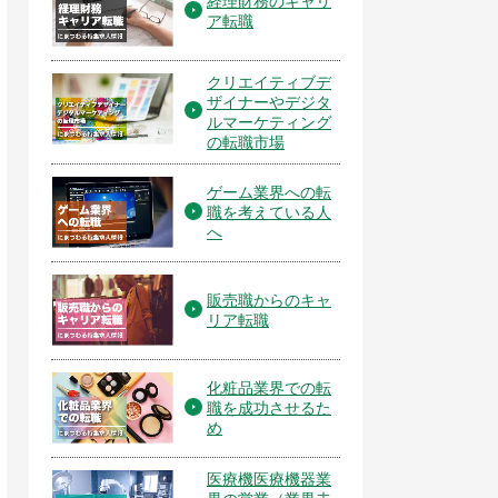
経理財務のキャリ
ア転職
クリエイティブデ
ザイナーやデジタ
ルマーケティング
の転職市場
ゲーム業界への転
職を考えている人
へ
販売職からのキャ
リア転職
化粧品業界での転
職を成功させるた
め
医療機医療機器業