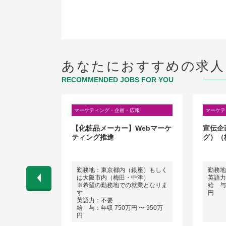
あなたにおすすめの求人
RECOMMENDED JOBS FOR YOU
広報
マーケティング・企画・広報
マーケテ
ンジニア/デー
【化粧品メーカー】Webマーケ
宣伝企
ト
ティング推進
グ）（
市
勤務地：東京都内（銀座）もしく
勤務地
は大阪市内（梅田・中津）
英語力
 〜 800万
※希望の勤務地での就業となりま
給 与：
す
円
英語力：不要
給 与：年収 750万円 〜 950万
円