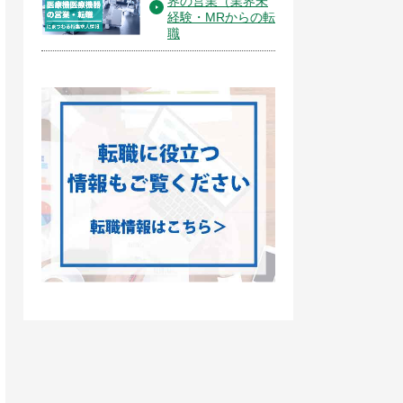
界の営業（業界未
経験・MRからの転
職