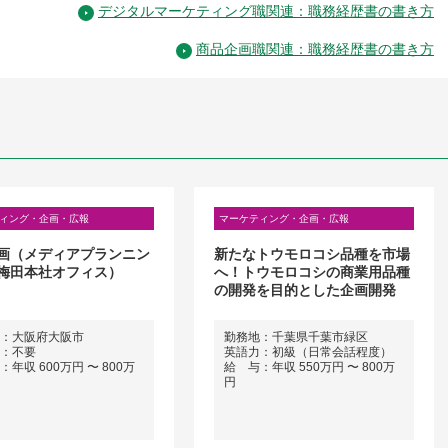
デジタルマーケティング職関連：職務経歴書の書き方
商品企画職関連：職務経歴書の書き方
ィング・企画・広報
マーケティング・企画・広報
画（メディアプランニン
新たなトウモロコシ品種を市場
梅田本社オフィス）
へ！トウモロコシの商業用品種
の開発を目的とした企画開発
：大阪府大阪市
勤務地：千葉県千葉市緑区
：不要
英語力：初級（日常会話程度）
年収 600万円 〜 800万
給 与：年収 550万円 〜 800万
円