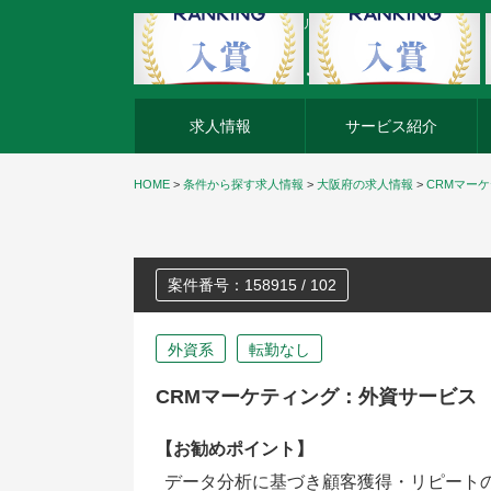
外資系企業の転職・キャリア転職ならアージスジャパン
求人情報
サービス紹介
HOME
>
条件から探す求人情報
>
大阪府の求人情報
>
CRMマー
案件番号：158915 / 102
外資系
転勤なし
CRMマーケティング：外資サービス
【お勧めポイント】
データ分析に基づき顧客獲得・リピート