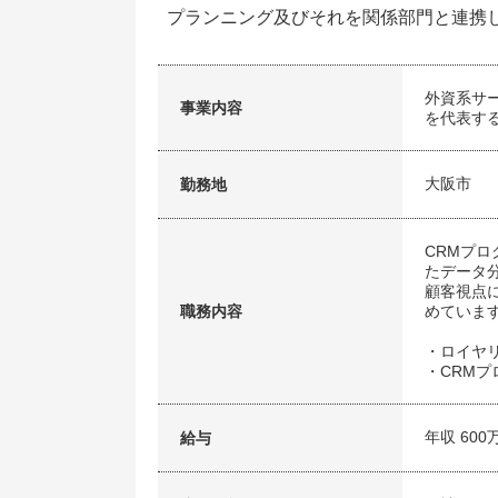
プランニング及びそれを関係部門と連携
外資系サ
事業内容
を代表す
大阪市
勤務地
CRMプ
たデータ
顧客視点
職務内容
めていま
・ロイヤ
・CRMプ
年収 600
給与