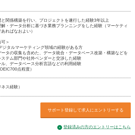
門と関係構築を行い、プロジェクトを遂行した経験3年以上
理解・データ分析に基づき業務プランニングをした経験（マーケティ
であればなおよい）
尚可＞
やデジタルマーケティング領域の経験がある方
データの収集も含めた、データ統合・データベース改築・構築などを
システム部門や社外ベンダーと交渉した経験
ール、データベース分析言語などの利用経験
OEIC700点程度）
ジネス経験）
サポート登録して求人にエントリーする
登録済みの方のエントリーはこちら