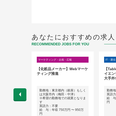
あなたにおすすめの求人
RECOMMENDED JOBS FOR YOU
広報
マーケティング・企画・広報
IT・通信
電建・エクス
【化粧品メーカー】Webマーケ
【Tab
務※
ティング推進
イエン
大手外
勤務地：東京都内（銀座）もしく
勤務地
は大阪市内（梅田・中津）
英語力
 〜 600万
※希望の勤務地での就業となりま
給 与：
す
円
英語力：不要
給 与：年収 750万円 〜 950万
円