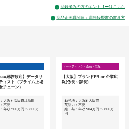
登録済みの方のエントリーはこちら
商品企画職関連：職務経歴書の書き方
マーケティング・企画・広報
leau経験歓迎】データサ
【大阪】ブランドPR or 企業広
ティスト（プライム上場
報(係長～課長)
食チェーン）
：大阪府吹田市江坂町
勤務地：大阪府大阪市
：不要
英語力：不要
年収 500万円 〜 800万
給 与：年収 504万円 〜 800万
円