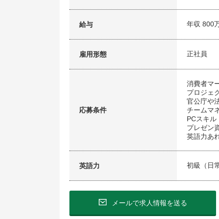
年収 800
給与
正社員
雇用形態
消費者マ
プロジェ
官公庁や
応募条件
チームマ
PCスキル（
プレゼン
英語力あ
初級（日
英語力
メールで求人情報を送る