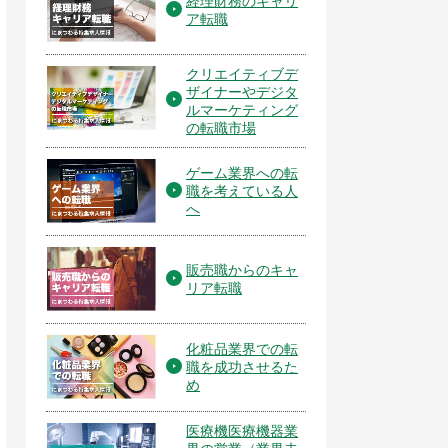
経理財務のキャリ
ア転職
クリエイティブデ
ザイナーやデジタ
ルマーケティング
の転職市場
ゲーム業界への転
職を考えている人
へ
販売職からのキャ
リア転職
化粧品業界での転
職を成功させるた
め
医療機医療機器業