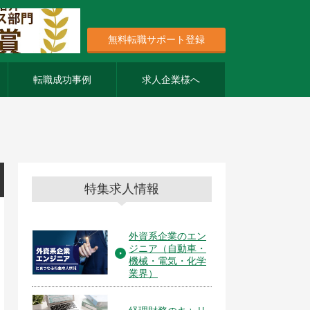
無料転職サポート登録
転職成功事例
求人企業様へ
特集求人情報
外資系企業のエン
ジニア（自動車・
機械・電気・化学
業界）