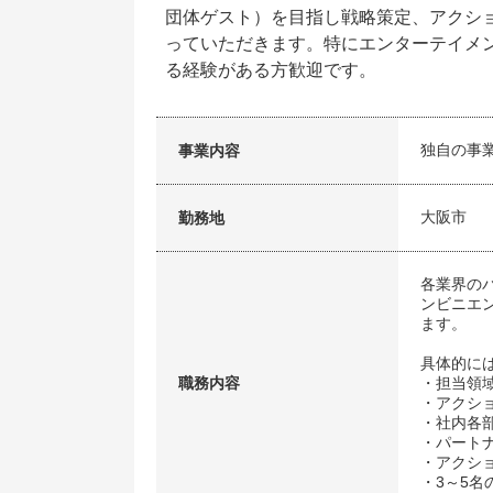
団体ゲスト）を目指し戦略策定、アクシ
っていただきます。特にエンターテイメ
る経験がある方歓迎です。
独自の事
事業内容
大阪市
勤務地
各業界の
ンビニエ
ます。
具体的に
職務内容
・担当領
・アクシ
・社内各
・パート
・アクシ
・3～5名