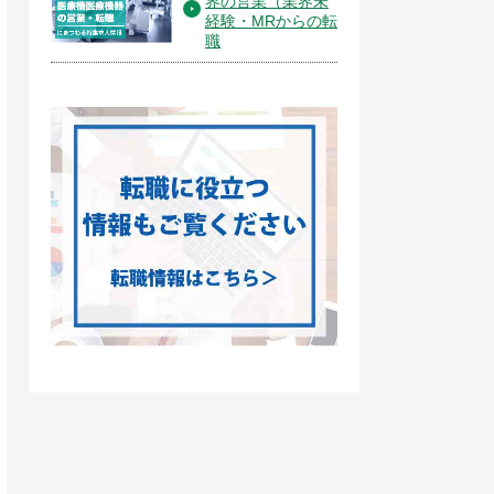
界の営業（業界未
経験・MRからの転
職