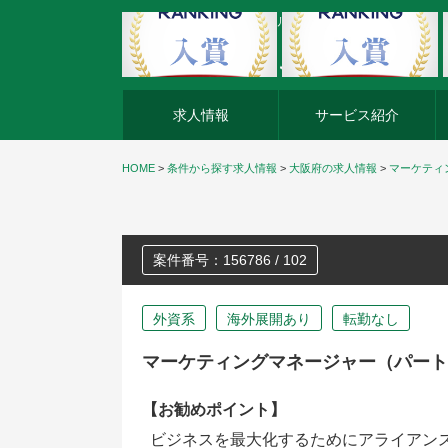
外資系企業の転職・キャリア転職ならアージスジャパン
求人情報
サービス紹介
HOME
>
条件から探す求人情報
>
大阪府の求人情報
>
マーケティ
案件番号：156786 / 102
外資系
海外展開あり
転勤なし
マーケティングマネージャー（パート
【お勧めポイント】
ビジネスを最大化するためにアライアン